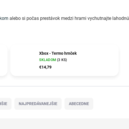
íkom
alebo si počas prestávok medzi hrami vychutnajte lahodn
Xbox - Termo hrnček
SKLADOM
(3 KS)
€14,79
ŠIE
NAJPREDÁVANEJŠIE
ABECEDNE