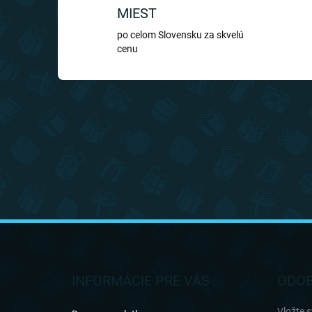
MIEST
po celom Slovensku za skvelú
cenu
Z
á
p
ä
INFORMÁCIE PRE VÁS
ODOB
t
i
Vložte 