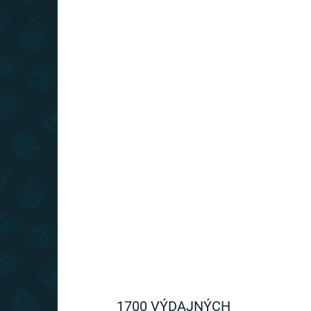
Xbox - svietiaci poznámkový blok
€21
Do košíka
Svietiaci poznámkový blok pre fanúšikov hernej
konzoly Xbox
1700 VÝDAJNÝCH