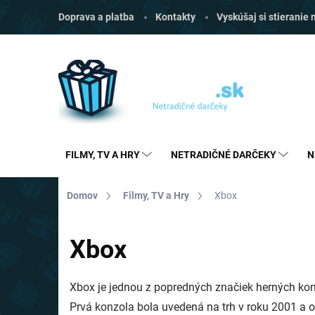
Prejsť
Doprava a platba
Kontakty
Vyskúšaj si stieranie
na
obsah
FILMY, TV A HRY
NETRADIČNÉ DARČEKY
N
Domov
Filmy, TV a Hry
Xbox
Xbox
Xbox je jednou z popredných značiek herných kon
Prvá konzola bola uvedená na trh v roku 2001 a 