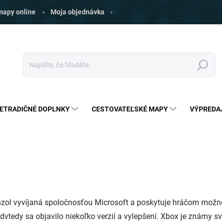
 mapy online
Moja objednávka
Hľadať
ETRADIČNÉ DOPLNKY
CESTOVATEĽSKÉ MAPY
VÝPREDA
zol vyvíjaná spoločnosťou Microsoft a poskytuje hráčom možnos
odvtedy sa objavilo niekoľko verzií a vylepšení. Xbox je známy