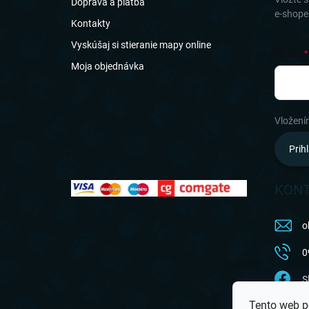
Doprava a platba
e
e-shope
Kontakty
Vyskúšaj si stieranie mapy online
EMAIL
Moja objednávka
Vložení
Prihl
KON
o
0
S
Tento web p
a