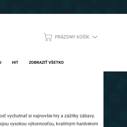
PRÁZDNY KOŠÍK
NÁKUPNÝ
KOŠÍK
J
HIT
ZOBRAZIŤ VŠETKO
ť vychutnať si najnovšie hry a zážitky zábavy.
 svojou vysokou výkonnosťou, kvalitným hardvérom