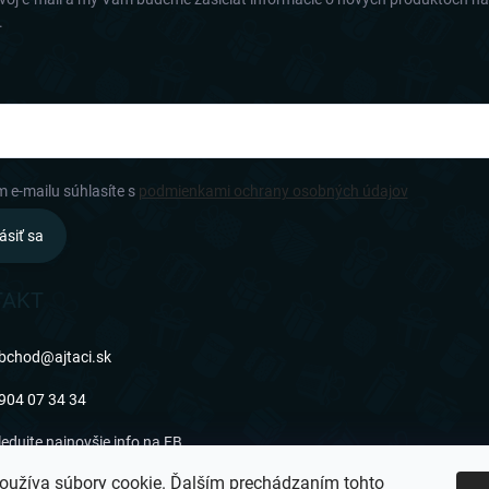
.
m e-mailu súhlasíte s
podmienkami ochrany osobných údajov
ásiť sa
TAKT
bchod
@
ajtaci.sk
904 07 34 34
ledujte najnovšie info na FB
oužíva súbory cookie. Ďalším prechádzaním tohto
jtaci.sk/