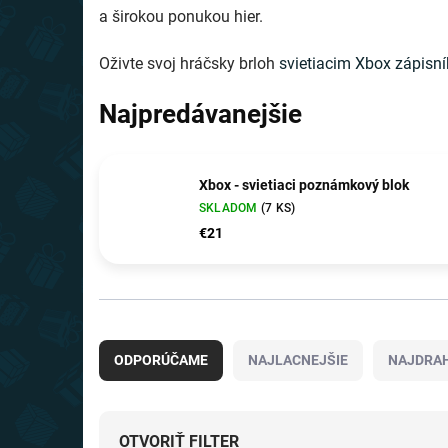
a širokou ponukou hier.
Oživte svoj hráčsky brloh
svietiacim Xbox zápisn
Najpredávanejšie
Xbox - svietiaci poznámkový blok
SKLADOM
(7 KS)
€21
R
a
ODPORÚČAME
NAJLACNEJŠIE
NAJDRAH
d
e
n
i
OTVORIŤ FILTER