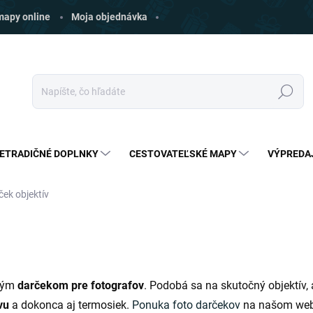
 mapy online
Moja objednávka
Hľadať
ETRADIČNÉ DOPLNKY
CESTOVATEĽSKÉ MAPY
VÝPREDA
ček objektív
lým
darčekom pre fotografov
. Podobá sa na skutočný objektív,
vu
a dokonca aj termosiek.
Ponuka foto darčekov
na našom webe