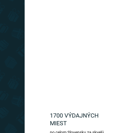
Do košíka
Mini hrnček v tvare foto objektívu s uškom, je
netradičným doplnkom pre fotografov. Hrnček
má termo vlastnosti a udrží nápoj dlhšie teplý.
1700 VÝDAJNÝCH
MIEST
po celom Slovensku za skvelú