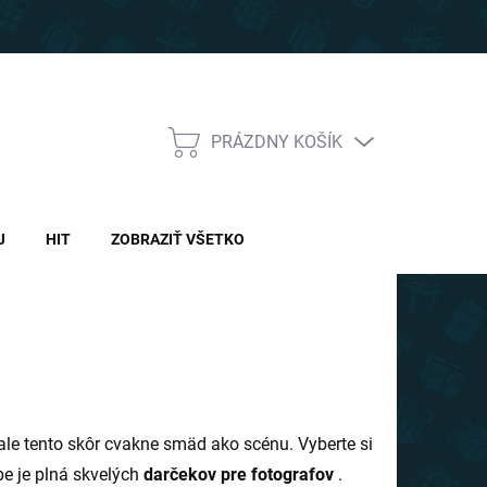
PRÁZDNY KOŠÍK
NÁKUPNÝ
KOŠÍK
J
HIT
ZOBRAZIŤ VŠETKO
 ale tento skôr cvakne smäd ako scénu. Vyberte si
 je plná skvelých
darčekov pre fotografov
.