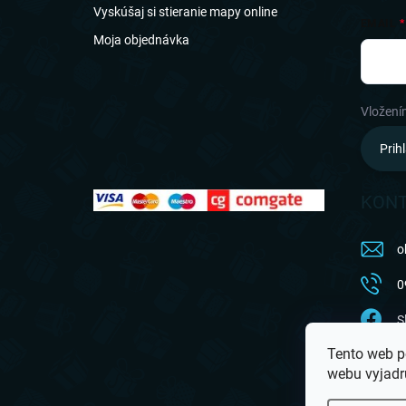
Vyskúšaj si stieranie mapy online
EMAIL
Moja objednávka
Vložení
Prihl
KON
o
0
S
Tento web p
a
webu vyjadru