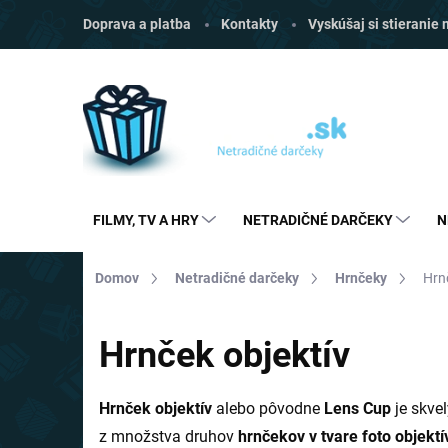
Prejsť
Doprava a platba
Kontakty
Vyskúšaj si stieranie
na
obsah
FILMY, TV A HRY
NETRADIČNÉ DARČEKY
N
Domov
Netradičné darčeky
Hrnčeky
Hrn
Hrnček objektív
Hrnček objektív
alebo pôvodne
Lens Cup
je skve
z množstva druhov
hrnčekov v tvare foto objektí