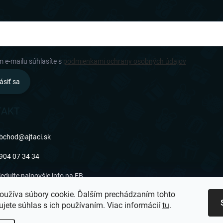
m e-mailu súhlasíte s
podmienkami ochrany osobných údajov
ásiť sa
TAKT
bchod
@
ajtaci.sk
904 07 34 34
ledujte najnovšie info na FB
oužíva súbory cookie. Ďalším prechádzaním tohto
jtaci.sk/
jete súhlas s ich používaním. Viac informácií
tu
.