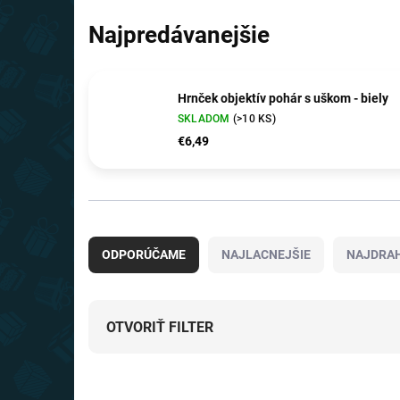
Najpredávanejšie
Hrnček objektív pohár s uškom - biely
SKLADOM
(>10 KS)
€6,49
R
a
ODPORÚČAME
NAJLACNEJŠIE
NAJDRAH
d
e
n
i
OTVORIŤ FILTER
e
p
V
r