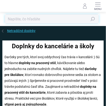
Prejsť
na
obsah
Hľadať
Netradičné doplnky
Doplnky do kancelárie a školy
Darčeky pre tých, ktorí svoj oddychový čas trávia v kancelárii :) Sú
to hlavne
doplnky na pracovný stôl
, kávičkovanie alebo
jednoducho na zabitie nudných chvíľok. Nájdete tu tiež
darčeky
pre školákov
, ktorí rovnako dobrovoľno-povinne sedia za stolom a
počúvajú iných :) Spríjemnite si pracovné prostredie! Veď v práci
trávite podstatnú časť dňa. Zaujímavé a netradičné
doplnky na
pracovný stôl do kancelárie
, ktoré zabavia a pôsobia aj proti
stresu. Praktické veci pre školákov, ktoré využijú v školskej lavici,
vtipné perá aj zvýrazňovače
.