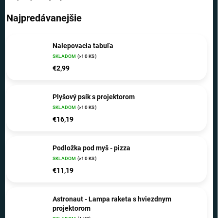
Najpredávanejšie
Nalepovacia tabuľa
SKLADOM
(>10 KS)
€2,99
Plyšový psík s projektorom
SKLADOM
(>10 KS)
€16,19
Podložka pod myš - pizza
SKLADOM
(>10 KS)
€11,19
Astronaut - Lampa raketa s hviezdnym
projektorom