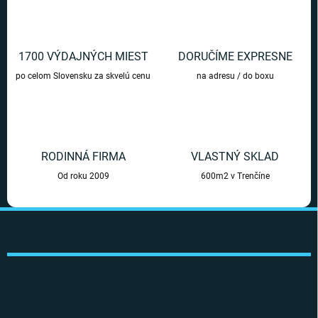
c
i
e
p
r
1700 VÝDAJNÝCH MIEST
DORUČÍME EXPRESNE
v
po celom Slovensku za skvelú cenu
na adresu / do boxu
k
y
v
ý
p
i
RODINNÁ FIRMA
VLASTNÝ SKLAD
s
u
Od roku 2009
600m2 v Trenčíne
Z
á
p
ä
t
i
INFORMÁCIE PRE VÁS
e