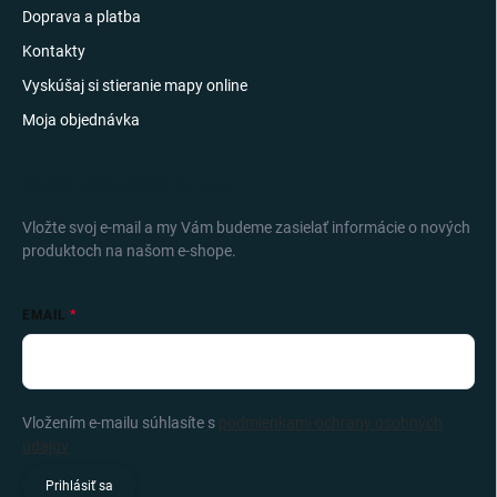
Doprava a platba
Kontakty
Vyskúšaj si stieranie mapy online
Moja objednávka
ODOBERAŤ NEWSLETTER
Vložte svoj e-mail a my Vám budeme zasielať informácie o nových
produktoch na našom e-shope.
EMAIL
Vložením e-mailu súhlasíte s
podmienkami ochrany osobných
údajov
Prihlásiť sa