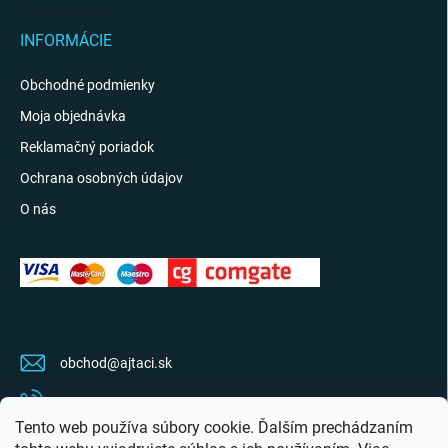
INFORMÁCIE
Obchodné podmienky
Moja objednávka
Reklamačný poriadok
Ochrana osobných údajov
O nás
KONTAKT
obchod
@
ajtaci.sk
0904 07 34 34
Tento web používa súbory cookie. Ďalším prechádzaním
Sledujte najnovšie info na FB