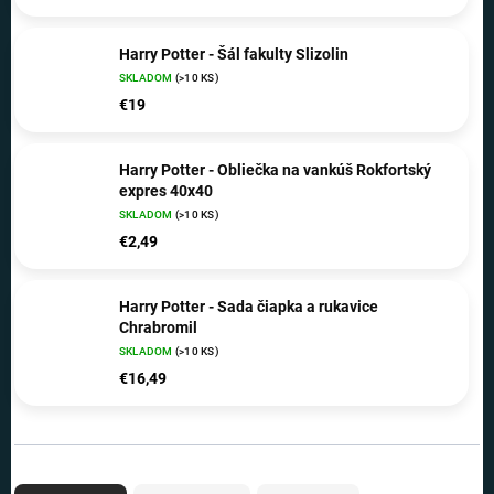
Harry Potter - Šál fakulty Slizolin
SKLADOM
(>10 KS)
€19
Harry Potter - Obliečka na vankúš Rokfortský
expres 40x40
SKLADOM
(>10 KS)
€2,49
Harry Potter - Sada čiapka a rukavice
Chrabromil
SKLADOM
(>10 KS)
€16,49
R