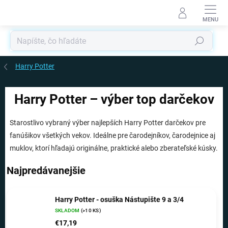
Prejsť
na
obsah
Hľadať
Harry Potter
Harry Potter – výber top darčekov
Starostlivo vybraný výber najlepších Harry Potter darčekov pre
fanúšikov všetkých vekov. Ideálne pre čarodejníkov, čarodejnice aj
muklov, ktorí hľadajú originálne, praktické alebo zberateľské kúsky.
Najpredávanejšie
Harry Potter - osuška Nástupište 9 a 3/4
SKLADOM
(>10 KS)
€17,19