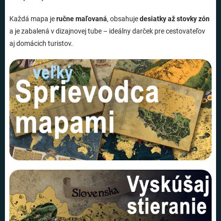
Každá mapa je
ručne maľovaná
, obsahuje
desiatky až stovky zón
a je zabalená v dizajnovej tube – ideálny darček pre cestovateľov
aj domácich turistov.