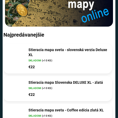
Najpredávanejšie
Stieracia mapa sveta - slovenská verzia Deluxe
XL
SKLADOM
(>10 KS)
€22
Stieracia mapa Slovenska DELUXE XL - zlatá
SKLADOM
(>10 KS)
€22
Stieracia mapa sveta - Coffee edícia zlatá XL
SKLADOM
(>10 KS)