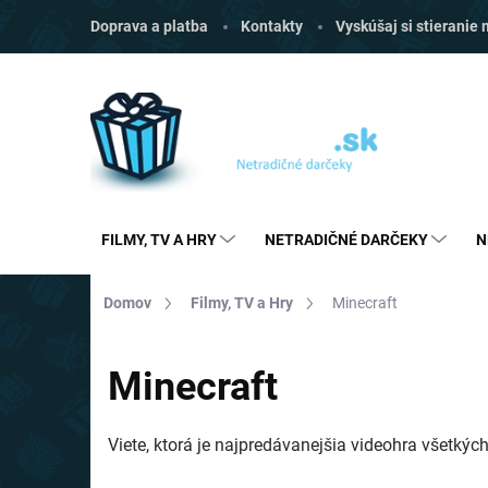
Prejsť
Doprava a platba
Kontakty
Vyskúšaj si stieranie
na
obsah
FILMY, TV A HRY
NETRADIČNÉ DARČEKY
N
Domov
Filmy, TV a Hry
Minecraft
Minecraft
Viete, ktorá je najpredávanejšia videohra všetkých