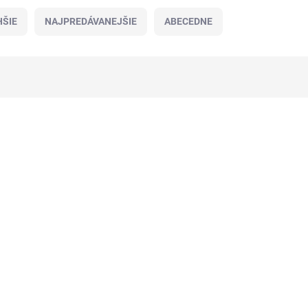
ŠIE
NAJPREDÁVANEJŠIE
ABECEDNE
AKCIA
TIP
TOP CENA
VIAC ZA MENEJ