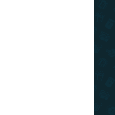
AKCIA
TIP
TOP CENA
VIAC ZA MENEJ
SKLADOM
(>10 KS)
Minecraft - sada 3 stohovacích
hrnčekov