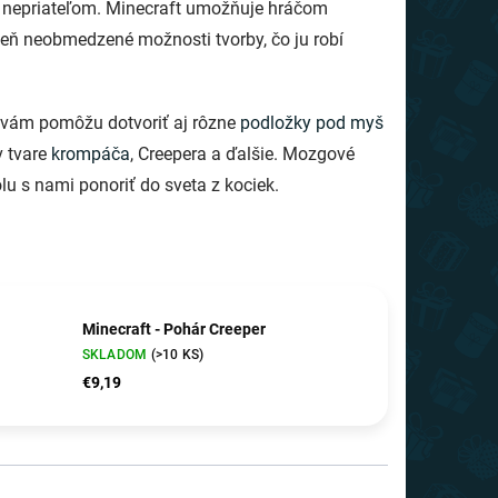
nym nepriateľom. Minecraft umožňuje hráčom
oveň neobmedzené možnosti tvorby, čo ju robí
be vám pomôžu dotvoriť aj rôzne
podložky pod myš
v tvare
krompáča
, Creepera a ďalšie. Mozgové
lu s nami ponoriť do sveta z kociek.
Minecraft - Pohár Creeper
SKLADOM
(>10 KS)
€9,19