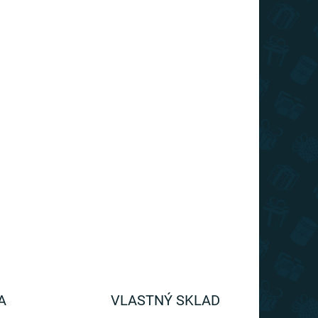
€25,19
Do košíka
Súprava do seba zapadajúcich plastových
hrnčekov, ktoré urobia radosť predovšetkým
fanúšikom hry Minecraft.
A
VLASTNÝ SKLAD