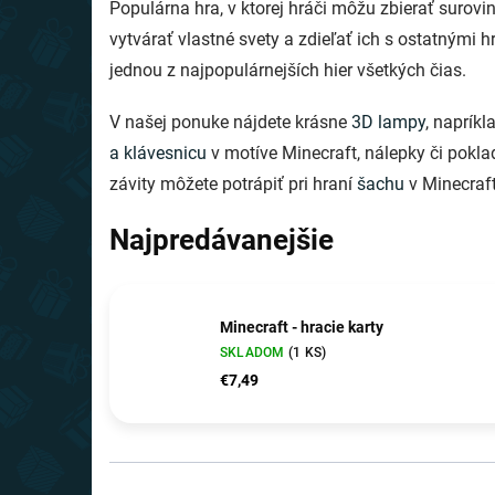
Populárna hra, v ktorej hráči môžu zbierať surov
vytvárať vlastné svety a zdieľať ich s ostatnými
jednou z najpopulárnejších hier všetkých čias.
V našej ponuke nájdete krásne
3D lampy
, naprík
a klávesnicu
v motíve Minecraft, nálepky či pokla
závity môžete potrápiť pri hraní
šachu
v Minecraft
Najpredávanejšie
Minecraft - hracie karty
SKLADOM
(1 KS)
€7,49