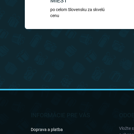
MIEST
po celom Slovensku za skvelú
cenu
Z
á
p
ä
INFORMÁCIE PRE VÁS
ODOB
t
i
Vložte 
Doprava a platba
e