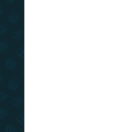
AKCIA
TIP
TOP CENA
VIAC ZA MENEJ
SKLADOM
(1 KS)
Minecraft - lampa Steve Diorama
€48,49