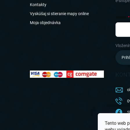
e-shope
Kontakty
Vyskúšaj si stieranie mapy online
EMAIL
Moja objednávka
Vložení
Prihl
KON
o
0
S
Tento web p
a
webu vyjadru