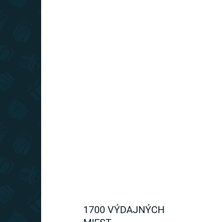
Do košíka
Lampa v štýle Steva z hry Minecraft je dokonalým
doplnkom, ktorý ozdobí vašu geek miestnosť a
originálnym spôsobom sa postará o jej osvetlenie.
1700 VÝDAJNÝCH