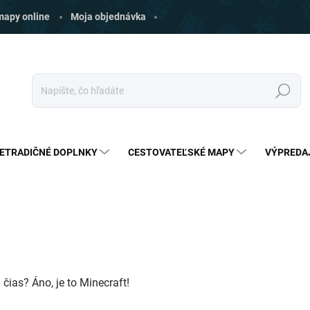
 mapy online
Moja objednávka
Hľadať
ETRADIČNÉ DOPLNKY
CESTOVATEĽSKÉ MAPY
VÝPREDA
 čias? Áno, je to Minecraft!