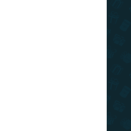
SKLADOM
(>10 KS)
Minecraft - Pohár Creeper
€9,19
Do košíka
Originálny pohár s motívom Creeper z ikonickej
hry Minecraft.