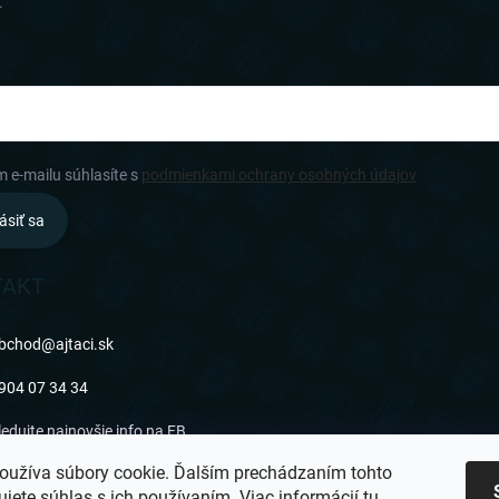
.
m e-mailu súhlasíte s
podmienkami ochrany osobných údajov
ásiť sa
TAKT
bchod
@
ajtaci.sk
904 07 34 34
ledujte najnovšie info na FB
oužíva súbory cookie. Ďalším prechádzaním tohto
jtaci.sk/
jete súhlas s ich používaním. Viac informácií
tu
.