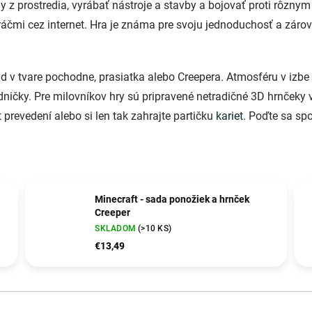
iny z prostredia, vyrábať nástroje a stavby a bojovať proti rôz
 hráčmi cez internet. Hra je známa pre svoju jednoduchosť a zár
lad v tvare pochodne, prasiatka alebo Creepera. Atmosféru v iz
dničky. Pre milovníkov hry sú pripravené netradičné 3D hrnčeky 
 prevedení alebo si len tak zahrajte partičku
kariet
. Poďte sa spo
Minecraft - sada ponožiek a hrnček
Creeper
SKLADOM
(>10 KS)
€13,49