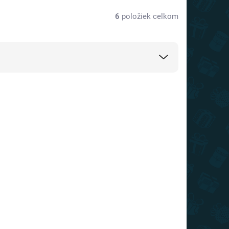
6
položiek celkom
AKCIA
TIP
TOP CENA
VIAC ZA MENEJ