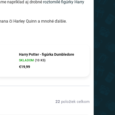
ame napríklad aj drobné
roztomilé figúrky Harry
mana či Harley Quinn a mnohé ďalšie.
Harry Potter - figúrka Dumbledore
SKLADOM
(10 KS)
€19,99
22
položiek celkom