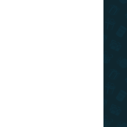
AKCIA
TOP CENA
VIAC ZA MENEJ
SKLADOM
(1 KS)
Harry Potter - mini figúrka - Severus
Snape