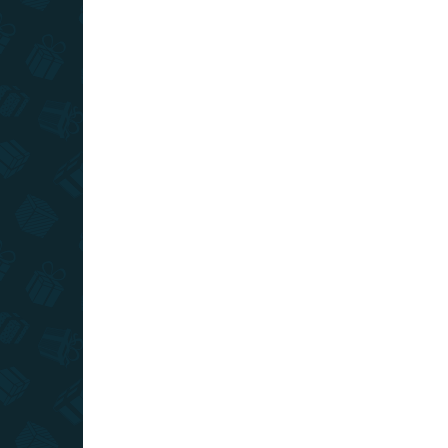
TOP CENA
VIAC ZA MENEJ
SKLADOM
(>10 KS)
Harry Potter - figúrka Harry
€19,99
Do košíka