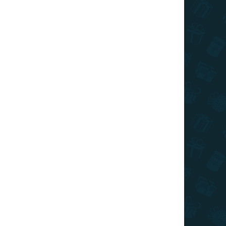
VIAC ZA MENEJ
SKLADOM
(1 KS)
The Exorcist - figúrka Regan MacNeil
€17,49
Do košíka