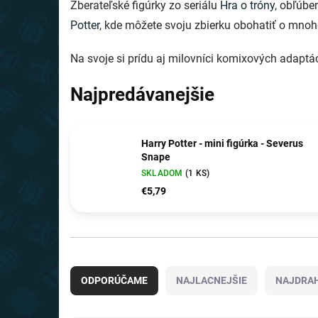
Zberateľské figúrky zo seriálu
Hra o tróny,
obľúben
Potter
, kde môžete svoju zbierku obohatiť o mno
Na svoje si prídu aj milovníci komixových adapt
Najpredávanejšie
Harry Potter - mini figúrka - Severus
Snape
SKLADOM
(1 KS)
€5,79
R
a
ODPORÚČAME
NAJLACNEJŠIE
NAJDRAH
d
e