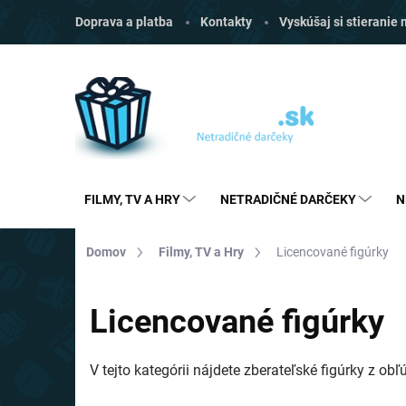
Prejsť
Doprava a platba
Kontakty
Vyskúšaj si stieranie
na
obsah
FILMY, TV A HRY
NETRADIČNÉ DARČEKY
N
Domov
Filmy, TV a Hry
Licencované figúrky
Licencované figúrky
V tejto kategórii nájdete zberateľské figúrky z ob