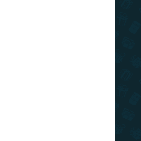
SKLADOM
(>10 KS)
Harry Potter - figúrka Hermiona
€19,99
Do košíka
Zberateľská figúrka s motívom Hermiony poteší
každého fanúšika príbehov o mladom
čarodejníkovi.
AKCIA
TOP CENA