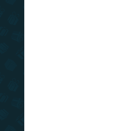
Zberateľská figúrka s motívom Harryho poteší
každého fanúšika príbehov o mladom
čarodejníkovi.
VIAC ZA MENEJ