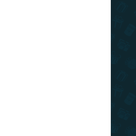
Zberateľská figúrka s motívom posadnutej Regan
poteší každého fanúšika hororu Exorcista.
AKCIA
TOP CENA
VIAC ZA MENEJ