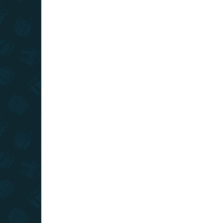
SKLADOM
(1 KS)
The Conjuring - figúrka The Crooked
Man
€17,79
Do košíka
Zberateľská figúrka s motívom Crooked Mana
poteší každého fanúšika hororu V zajatí
démonov.
AKCIA
TIP