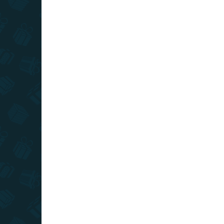
SKLADOM
(10 KS)
Harry Potter - mini figúrka - Lucius
Malfoy
€8
Do košíka
Pridajte si do zbierky túto mini figúrku s motívom
Luciusa Malfoy-a.