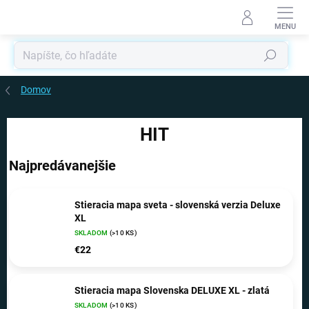
Prejsť
na
obsah
Hľadať
Domov
HIT
Najpredávanejšie
Stieracia mapa sveta - slovenská verzia Deluxe
XL
SKLADOM
(>10 KS)
€22
Stieracia mapa Slovenska DELUXE XL - zlatá
SKLADOM
(>10 KS)