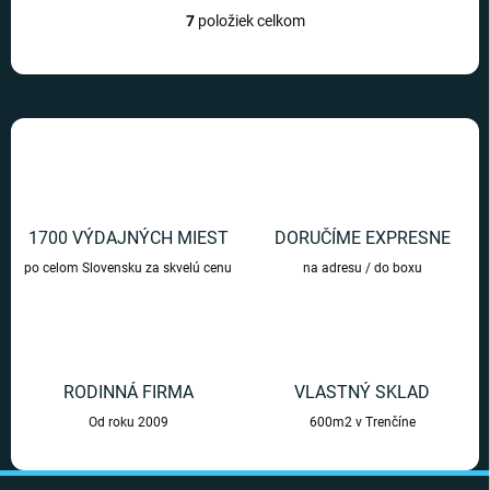
7
položiek celkom
O
v
l
á
d
a
c
i
e
p
r
1700 VÝDAJNÝCH MIEST
DORUČÍME EXPRESNE
v
po celom Slovensku za skvelú cenu
na adresu / do boxu
k
y
v
ý
p
i
RODINNÁ FIRMA
VLASTNÝ SKLAD
s
u
Od roku 2009
600m2 v Trenčíne
Z