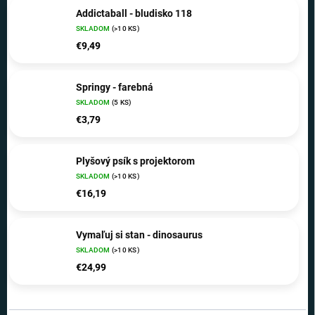
Addictaball - bludisko 118
SKLADOM
(>10 KS)
€9,49
Springy - farebná
SKLADOM
(5 KS)
€3,79
Plyšový psík s projektorom
SKLADOM
(>10 KS)
€16,19
Vymaľuj si stan - dinosaurus
SKLADOM
(>10 KS)
€24,99