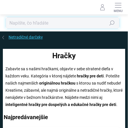
Prejsť
na
obsah
Hľadať
Netradičné darčeky
Hračky
Zabavte sa s našimi hračkami, objavte v sebe stratené dieťa v
každom veku. Kategória v ktorej nájdete
hračky pre deti
. Potešte
našich najmenších
originálnou hračkou
s ktorou sa nudiť nebude!
Kreatívne, zábavné, ale najmä originálne a netradičné hračky, ktoré
nenájdete v bežnom hračkárstve. Nájdete medzi nimi aj
inteligentné hračky pre dospelých a edukačné hračky pre deti
.
Najpredávanejšie