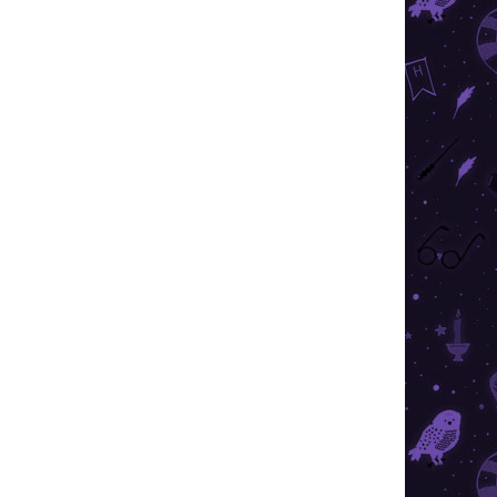
(2 KS)
Harry Potter - veniec - Rokfortské
fakulty
€29,99
Do košíka
Krásny guľový veniec s motívom Rokfortských
fakúlt sa bude perfektne vynímať na dverách.
AKCIA
TIP
TOP CENA