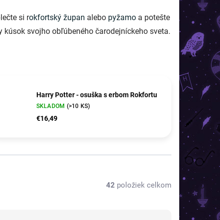
ečte si r
okfortský župan
alebo
pyžamo
a potešte
y kúsok svojho obľúbeného čarodejníckeho sveta.
Harry Potter - osuška s erbom Rokfortu
SKLADOM
(>10 KS)
€16,49
42
položiek celkom