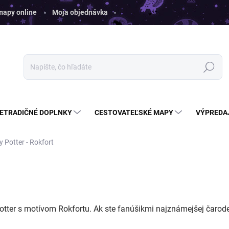
 mapy online
Moja objednávka
Hľadať
ETRADIČNÉ DOPLNKY
CESTOVATEĽSKÉ MAPY
VÝPREDA
y Potter - Rokfort
tter s motívom Rokfortu. Ak ste fanúšikmi najznámejšej čarodej