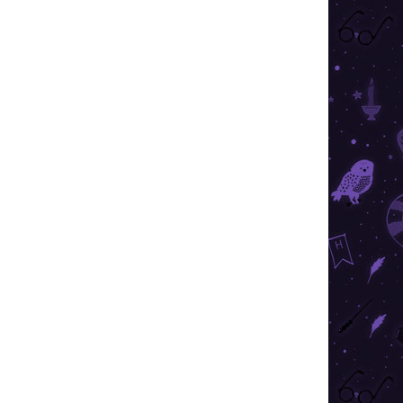
AKCIA
TIP
VIAC ZA MENEJ
SKLADOM
(6 KS)
Harry Potter - lampáš - Rokfort