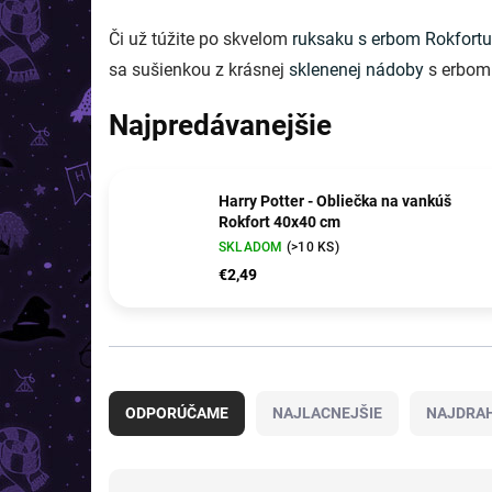
Či už túžite po skvelom
ruksaku s erbom Rokfortu
sa sušienkou z krásnej
sklenenej nádoby
s erbom
Najpredávanejšie
Harry Potter - Obliečka na vankúš
Rokfort 40x40 cm
SKLADOM
(>10 KS)
€2,49
R
a
ODPORÚČAME
NAJLACNEJŠIE
NAJDRAH
d
e
n