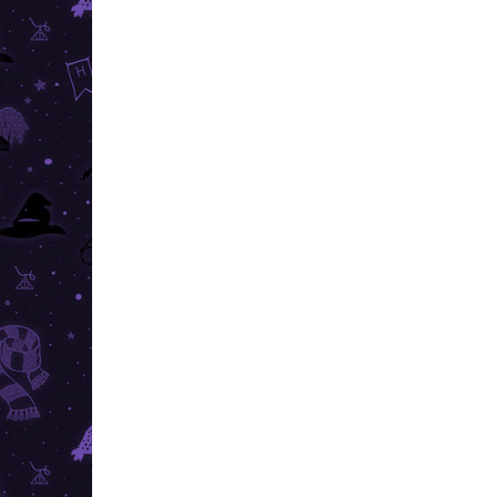
(6 KS)
Harry Potter - sklenená nádoba na
sušienky - Rokfort
€21,79
Do košíka
Udržujte sušienky, či iné dobroty ešte viac čerstvé
s pomocou tejto krásnej sklenenej nádoby s
motívom Rokfortu.
AKCIA
TIP
TOP CENA