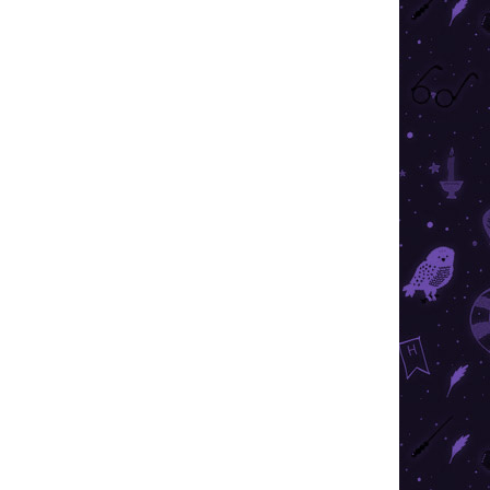
SKLADOM
(>10 KS)
Harry Potter - Obliečka na vankúš
Rokfortský expres 40x40
€2,49
Do košíka
Vankúš s motívom Rokfortského expresu ocenia
všetci milovníci čarov a kúziel.