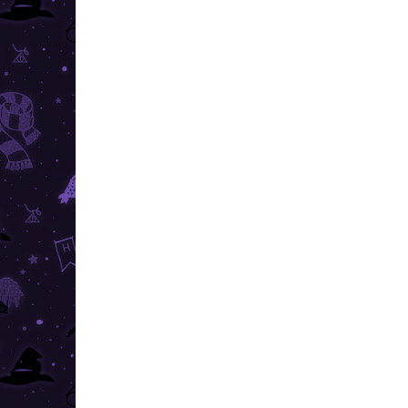
VIAC ZA MENEJ
SKLADOM
(>10 KS)
Harry Potter - náušnice Rokfort