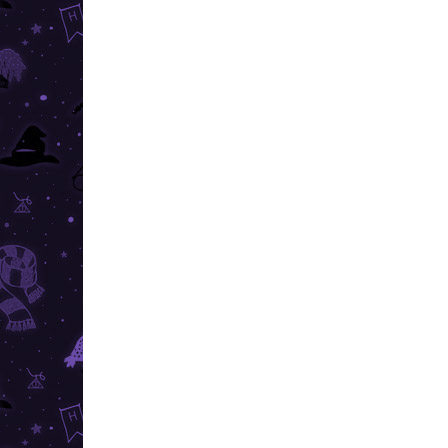
VIAC ZA MENEJ
SKLADOM
(>10 KS)
Harry Potter - 4D puzzle Rokfortská
Veľká sieň
€46,19
Do košíka