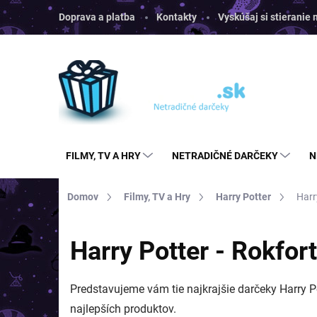
Prejsť
Doprava a platba
Kontakty
Vyskúšaj si stieranie
na
obsah
FILMY, TV A HRY
NETRADIČNÉ DARČEKY
N
Domov
Filmy, TV a Hry
Harry Potter
Harr
Harry Potter - Rokfort
Predstavujeme vám tie najkrajšie darčeky Harry Po
najlepších produktov.