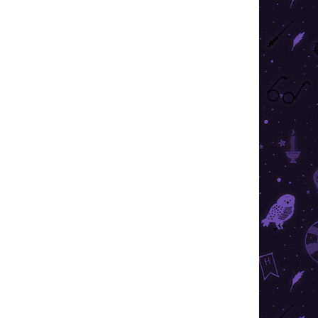
Magický dekoračný vankúš s motívom Rokfortu si
obľúbia všetci nadšenci príbehov o Harry
Potterovi.
AKCIA
TIP
TOP CENA
VIAC ZA MENEJ