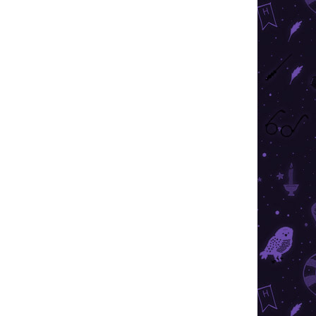
VIAC ZA MENEJ
SKLADOM
(>10 KS)
Harry Potter - Obliečka na vankúš
Rokfort 40x40 cm
€2,49
Do košíka