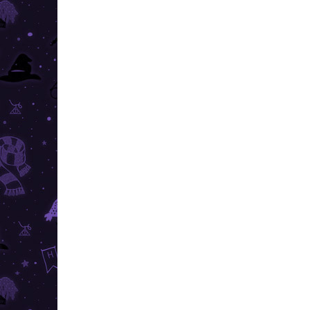
Objavujte čarovný svet Harryho Pottera pri
skladaní týchto luxusných 3D puzzle a postavte si
bájny hrad Rokfort priamo doma.
AKCIA
TIP
TOP CENA
VIAC ZA MENEJ