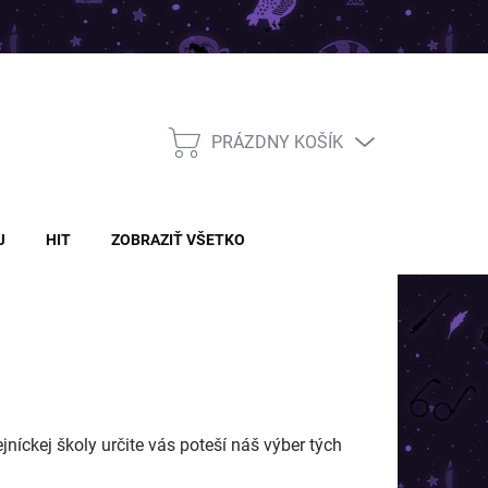
PRÁZDNY KOŠÍK
NÁKUPNÝ
KOŠÍK
J
HIT
ZOBRAZIŤ VŠETKO
níckej školy určite vás poteší náš výber tých