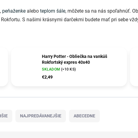
,
peňaženke
alebo
teplom šále
, môžete sa na nás spoľahnúť. Obl
 Rokfortu. S našimi krásnymi darčekmi budete mať pri sebe vžd
Harry Potter - Obliečka na vankúš
Rokfortský expres 40x40
SKLADOM
(>10 KS)
€2,49
ŠIE
NAJPREDÁVANEJŠIE
ABECEDNE