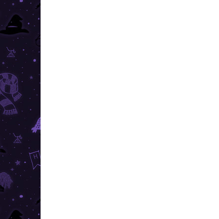
SKLADOM
(>10 KS)
Harry Potter - sklenená fľaša
Rokfortské fakulty
€18,79
Do košíka
Sklenená fľaša na vodu s motívom Rokfortských
fakúlt je ideálna na použitie pri cestovaní alebo do
práce, či školy.