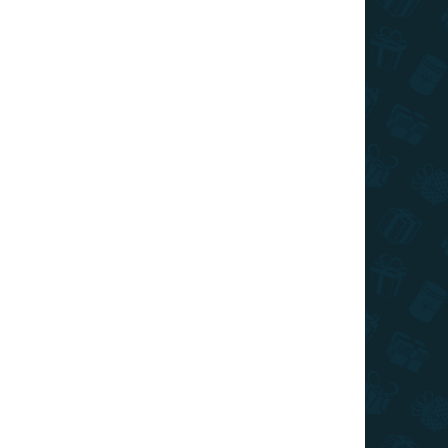
€16
/ ks
€12,80
/ ks
€11,20
/ ks
€10,40
/ ks
€9,60
/ ks
Ušetríte
€0
rbách Aliancie pre fanúšikov World of Warcraft.