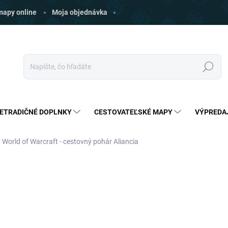
 mapy online
Moja objednávka
Hľadať
ETRADIČNÉ DOPLNKY
CESTOVATEĽSKÉ MAPY
VÝPREDA
World of Warcraft - cestovný pohár Aliancia
ia
ZNAČKA:
ABYSSE
€16