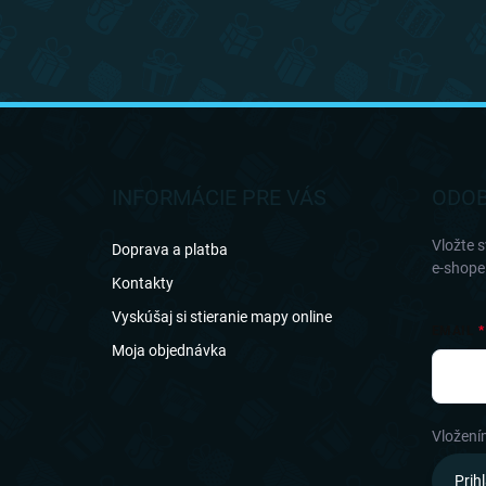
Z
á
p
ä
INFORMÁCIE PRE VÁS
ODOB
t
i
Vložte 
Doprava a platba
e
e-shope
Kontakty
Vyskúšaj si stieranie mapy online
EMAIL
Moja objednávka
Vložení
Prihl