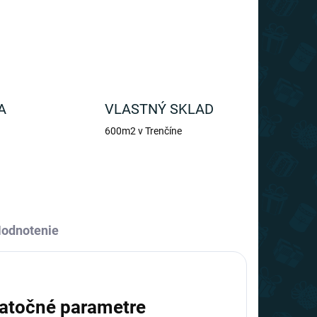
OPÝTAŤ SA
A
VLASTNÝ SKLAD
600m2 v Trenčíne
odnotenie
atočné parametre