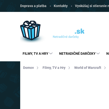
Prejsť
Doprava a platba
Kontakty
Vyskúšaj si stieranie
na
obsah
FILMY, TV A HRY
NETRADIČNÉ DARČEKY
N
Domov
Filmy, TV a Hry
World of Warcraft
Neohodnotené
Podrobnosti hodnoten
VIAC ZA MENEJ