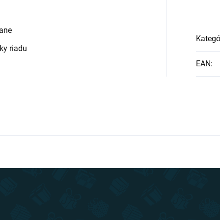
rane
Kategó
ky riadu
EAN
: