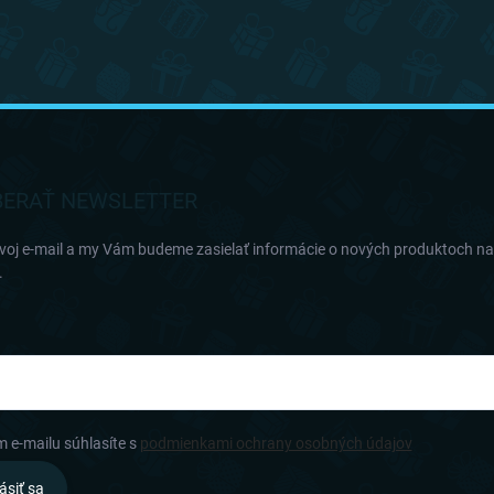
ERAŤ NEWSLETTER
svoj e-mail a my Vám budeme zasielať informácie o nových produktoch n
.
m e-mailu súhlasíte s
podmienkami ochrany osobných údajov
ásiť sa