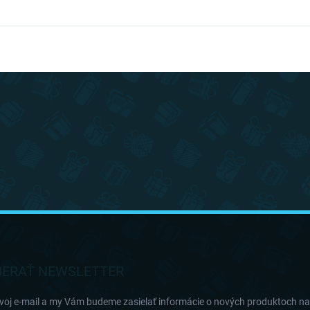
ERAŤ NEWSLETTER
svoj e-mail a my Vám budeme zasielať informácie o nových produktoch n