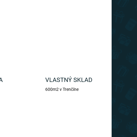
vom Wallace-a vám pomôže myslieť na
OPÝTAŤ SA
A
VLASTNÝ SKLAD
600m2 v Trenčíne