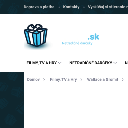
Prejsť
Doprava a platba
Kontakty
Vyskúšaj si stieranie
na
obsah
FILMY, TV A HRY
NETRADIČNÉ DARČEKY
N
Domov
Filmy, TV a Hry
Wallace a Gromit
Neohodnotené
Podrobnosti hodnoten
AKCIA
TOP CENA
VIAC ZA MENEJ