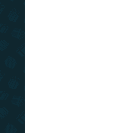
VIAC ZA MENEJ
VIAC Z
SKLADOM
(6 KS)
Wallace a Gromit - fľaša
Wal
Gromit
Ov
€25
€3
−
+
Do košíka