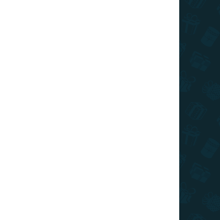
026
MOŽNOSTI DORUČENIA
€21,79
/ ks
€17,43
/ ks
€15,25
/ ks
€14,16
/ ks
€13,07
/ ks
Ušetríte
€0
Pridať do košíka