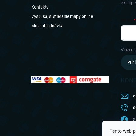
e
e-shope
Kontakty
Vyskúšaj si stieranie mapy online
EMAIL
Moja objednávka
Vložení
Prihl
KON
o
0
S
Tento web p
a