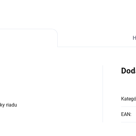
H
Dod
Kategó
ky riadu
EAN
: