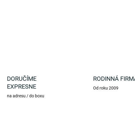
Krásna zelená fľaša s motí
dodržovanie pitného režimu.
DETAILNÉ INFORMÁCIE
DORUČÍME
RODINNÁ FIRM
EXPRESNE
Od roku 2009
na adresu / do boxu