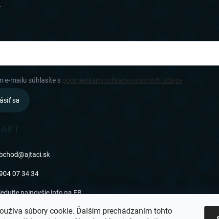
.
m e-mailu súhlasíte s
podmienkami ochrany osobných údajov
ásiť sa
TAKT
bchod
@
ajtaci.sk
904 07 34 34
ledujte najnovšie info na FB
oužíva súbory cookie. Ďalším prechádzaním tohto
jtaci.sk/