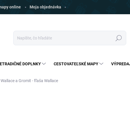
 mapy online
Moja objednávka
Hľadať
ETRADIČNÉ DOPLNKY
CESTOVATEĽSKÉ MAPY
VÝPREDA
Wallace a Gromit - fľaša Wallace
ia
ZNAČKA:
HALFMOONBAY
€25
€21,79