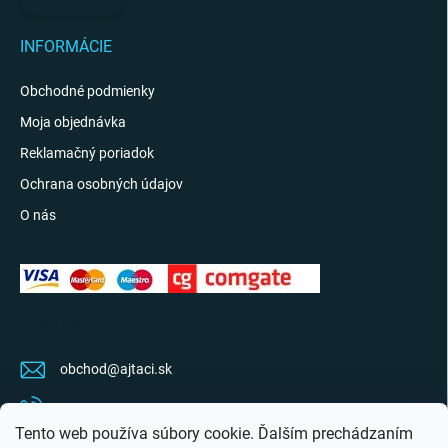
INFORMÁCIE
Obchodné podmienky
Moja objednávka
Reklamačný poriadok
Ochrana osobných údajov
O nás
KONTAKT
obchod
@
ajtaci.sk
0904 07 34 34
Tento web používa súbory cookie. Ďalším prechádzaním
Sledujte najnovšie info na FB