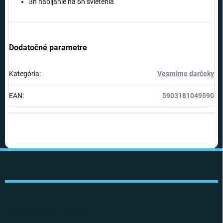
3h nabíjanie na 6h svietenia
Dodatočné parametre
Kategória
:
Vesmírne darčeky
EAN
:
5903181049590
Z
á
p
ä
t
i
INFORMÁCIE PRE VÁS
e