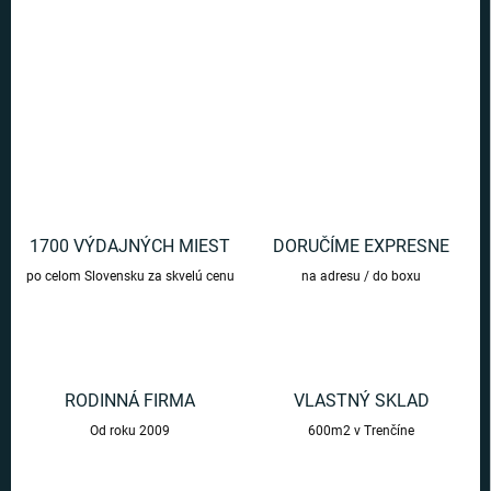
Rozžiarte svoju izbu s touto 3D lampou hviezd, ktorá mení farby.
DETAILNÉ INFORMÁCIE
OPÝTAŤ SA
1700 VÝDAJNÝCH MIEST
DORUČÍME EXPRESNE
po celom Slovensku za skvelú cenu
na adresu / do boxu
RODINNÁ FIRMA
VLASTNÝ SKLAD
Od roku 2009
600m2 v Trenčíne