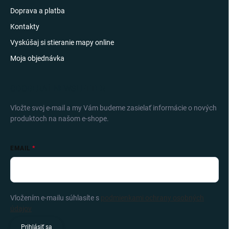
Doprava a platba
Kontakty
Vyskúšaj si stieranie mapy online
Moja objednávka
ODOBERAŤ NEWSLETTER
Vložte svoj e-mail a my Vám budeme zasielať informácie o nových
produktoch na našom e-shope.
EMAIL
Vložením e-mailu súhlasíte s
podmienkami ochrany osobných
údajov
Prihlásiť sa