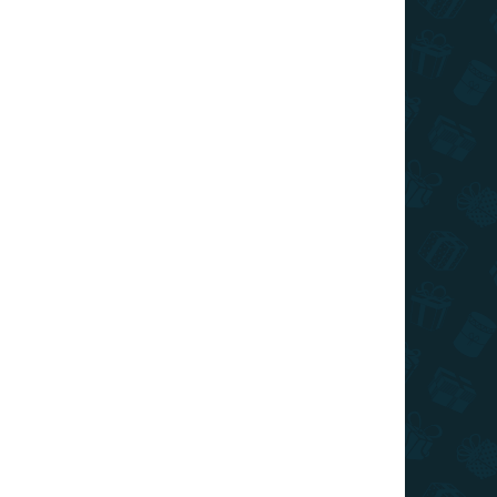
€16,50
/ ks
€13,20
/ ks
€11,55
/ ks
€10,73
/ ks
€9,90
/ ks
Ušetríte
€0
ložný box s motívom robota R2-D2 využijete na
o iné predmety zo Star Wars.