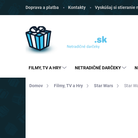
Prejsť
Doprava a platba
Kontakty
Vyskúšaj si stieranie
na
obsah
FILMY, TV A HRY
NETRADIČNÉ DARČEKY
N
Domov
Filmy, TV a Hry
Star Wars
Star Wa
Neohodnotené
Podrobnosti hodnoten
VIAC ZA MENEJ