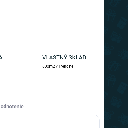
OPÝTAŤ SA
A
VLASTNÝ SKLAD
600m2 v Trenčíne
odnotenie