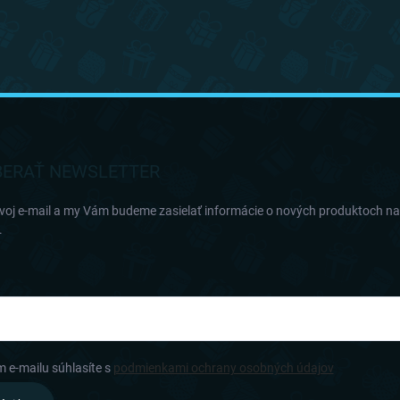
ERAŤ NEWSLETTER
svoj e-mail a my Vám budeme zasielať informácie o nových produktoch n
.
m e-mailu súhlasíte s
podmienkami ochrany osobných údajov