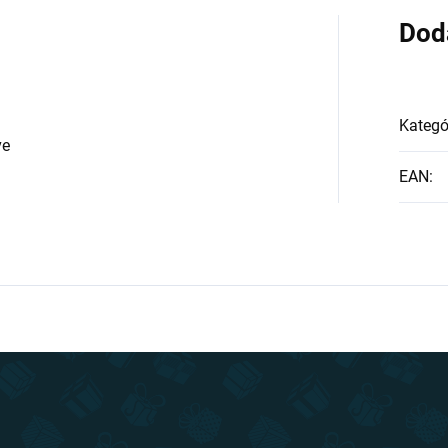
Dod
Kategó
ve
EAN
: