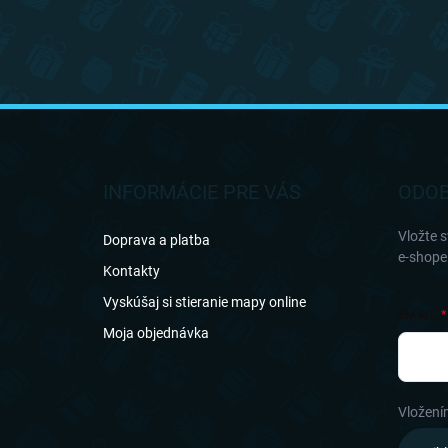
Z
á
p
ä
INFORMÁCIE PRE VÁS
ODOB
t
i
Vložte 
Doprava a platba
e
e-shope
Kontakty
Vyskúšaj si stieranie mapy online
EMAIL
Moja objednávka
Vložení