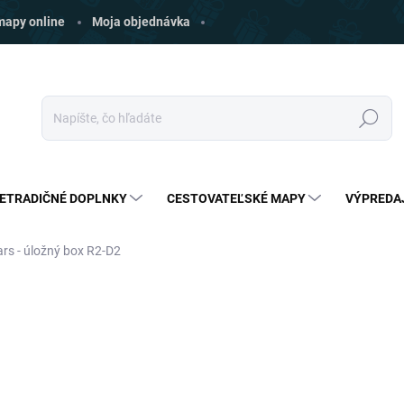
 mapy online
Moja objednávka
Hľadať
ETRADIČNÉ DOPLNKY
CESTOVATEĽSKÉ MAPY
VÝPREDA
rs - úložný box R2-D2
ia
ZNAČKA:
PYRAMID
€16,50