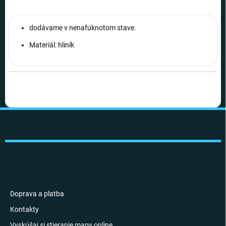
dodávame v nenafúknotom stave.
Materiál: hliník
Z
á
p
ä
t
i
INFORMÁCIE PRE VÁS
e
Doprava a platba
Kontakty
Vyskúšaj si stieranie mapy online