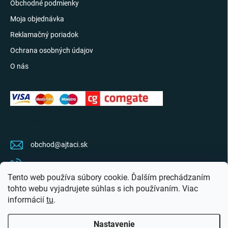
Obchodné podmienky
Moja objednávka
Reklamačný poriadok
Ochrana osobných údajov
O nás
KONTAKT
obchod
@
ajtaci.sk
0904 07 34 34
Tento web používa súbory cookie. Ďalším prechádzaním
Sledujte najnovšie info na FB
tohto webu vyjadrujete súhlas s ich používaním. Viac
informácií
tu
.
ajtaci.sk/
Nastavenie