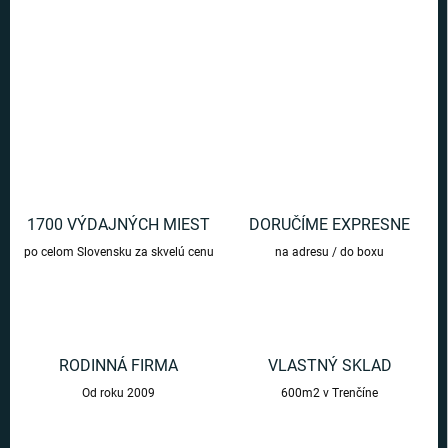
Zlatý balónik v tvare číslice jedna s rozmerom až 100cm !
DETAILNÉ INFORMÁCIE
OPÝTAŤ SA
1700 VÝDAJNÝCH MIEST
DORUČÍME EXPRESNE
po celom Slovensku za skvelú cenu
na adresu / do boxu
RODINNÁ FIRMA
VLASTNÝ SKLAD
Od roku 2009
600m2 v Trenčíne