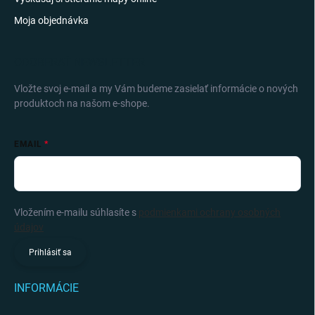
Moja objednávka
ODOBERAŤ NEWSLETTER
Vložte svoj e-mail a my Vám budeme zasielať informácie o nových
produktoch na našom e-shope.
EMAIL
Vložením e-mailu súhlasíte s
podmienkami ochrany osobných
údajov
Prihlásiť sa
INFORMÁCIE