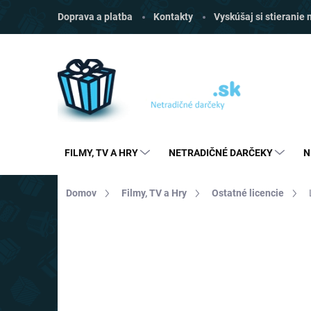
Prejsť
Doprava a platba
Kontakty
Vyskúšaj si stieranie
na
obsah
FILMY, TV A HRY
NETRADIČNÉ DARČEKY
N
Domov
Filmy, TV a Hry
Ostatné licencie
Neohodnotené
Podrobnosti hodnoten
AKCIA
TOP CENA
VIAC ZA MENEJ