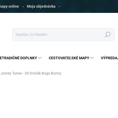
 mapy online
Moja objednávka
Hľadať
ETRADIČNÉ DOPLNKY
CESTOVATEĽSKÉ MAPY
VÝPREDA
Looney Tunes - 3D hrnček Bugs Bunny
ia
ZNAČKA:
HALFMOONBAY
€19
€14,79