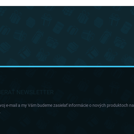
ERAŤ NEWSLETTER
svoj e-mail a my Vám budeme zasielať informácie o nových produktoch n
.