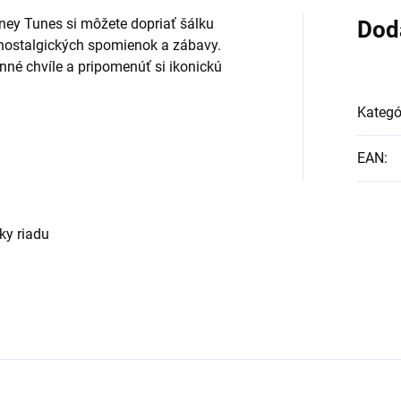
ey Tunes si môžete dopriať šálku
Dod
nostalgických spomienok a zábavy.
nné chvíle a pripomenúť si ikonickú
Kategó
EAN
:
ky riadu