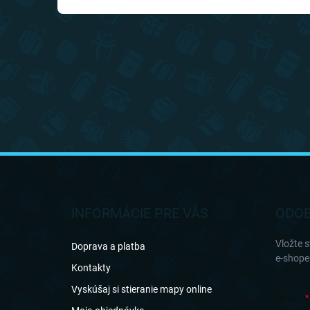
Z
á
p
ä
INFORMÁCIE PRE VÁS
ODOB
t
i
Vložte 
Doprava a platba
e
e-shope
Kontakty
Vyskúšaj si stieranie mapy online
EMAIL