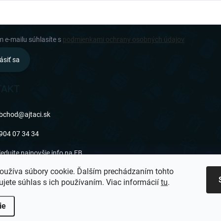
m e-mailu súhlasíte s
podmienkami ochrany osobných údajov
ásiť sa
TAKT
bchod
@
ajtaci.sk
904 07 34 34
ledujte najnovšie info na FB
oužíva súbory cookie. Ďalším prechádzaním tohto
jtaci.sk/
jete súhlas s ich používaním. Viac informácií
tu
.
ie
 nastavenie cookies