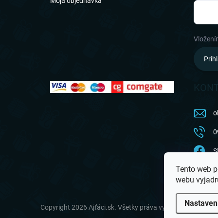
Moja objednávka
Vložení
Prihl
KON
o
0
S
Tento web p
a
webu vyjadru
Nastaven
Copyright 2026
Ajťáci.sk
. Všetky práva vyhradené.
Upraviť