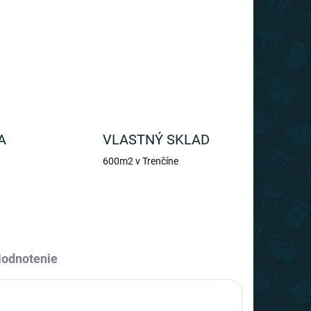
OPÝTAŤ SA
A
VLASTNÝ SKLAD
600m2 v Trenčíne
odnotenie