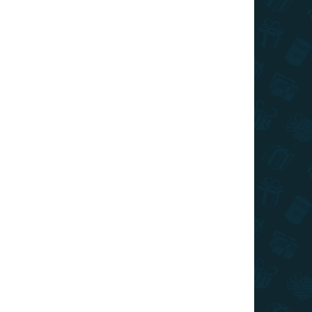
€14,79
/ ks
€11,83
/ ks
€10,35
/ ks
€9,61
/ ks
€8,87
/ ks
Ušetríte
€0
ek s motívom najslávnejšieho zajaca Bugsa