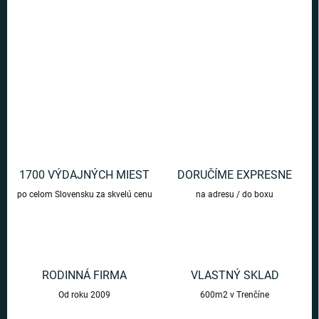
Zhromaždite svojich priateľov a rodinu na niekoľko kôl obľúbených
kartových hier s týmito hracími kartami Dungeons and Dragons.
DETAILNÉ INFORMÁCIE
OPÝTAŤ SA
1700 VÝDAJNÝCH MIEST
DORUČÍME EXPRESNE
po celom Slovensku za skvelú cenu
na adresu / do boxu
RODINNÁ FIRMA
VLASTNÝ SKLAD
Od roku 2009
600m2 v Trenčíne