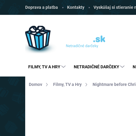
Prejsť
Doprava a platba
Kontakty
Vyskúšaj si stieranie
na
obsah
FILMY, TV A HRY
NETRADIČNÉ DARČEKY
N
Domov
Filmy, TV a Hry
Nightmare before Chr
Neohodnotené
Podrobnosti hodnoten
VIAC ZA MENEJ