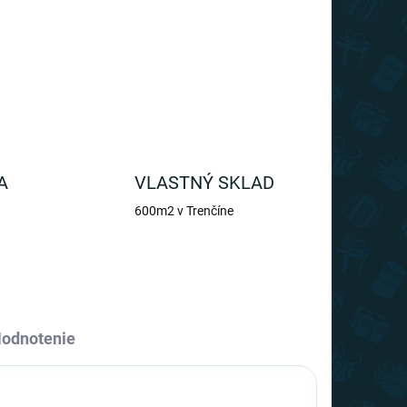
OPÝTAŤ SA
A
VLASTNÝ SKLAD
600m2 v Trenčíne
odnotenie