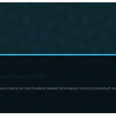
ERAŤ NEWSLETTER
svoj e-mail a my Vám budeme zasielať informácie o nových produktoch n
.