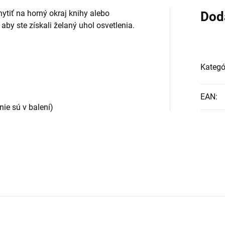
tiť na horný okraj knihy alebo
Dod
 aby ste získali želaný uhol osvetlenia.
Kategó
EAN
:
ie sú v balení)