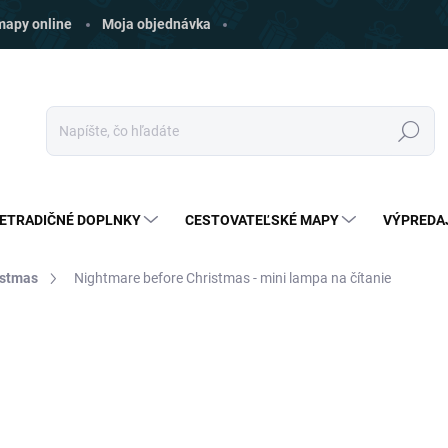
 mapy online
Moja objednávka
Hľadať
ETRADIČNÉ DOPLNKY
CESTOVATEĽSKÉ MAPY
VÝPREDA
istmas
Nightmare before Christmas - mini lampa na čítanie
ia
ZNAČKA:
PALADONE
€20