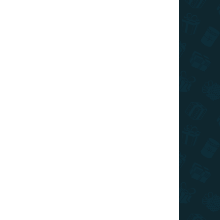
€20
/ ks
€16
/ ks
€14
/ ks
€13
/ ks
€12
/ ks
Ušetríte
€0
ívom ducha z príbehu Nightmare before Xmas.