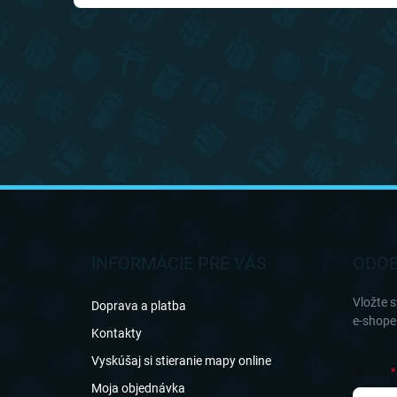
Z
á
p
ä
INFORMÁCIE PRE VÁS
ODOB
t
i
Vložte 
Doprava a platba
e
e-shope
Kontakty
Vyskúšaj si stieranie mapy online
EMAIL
Moja objednávka