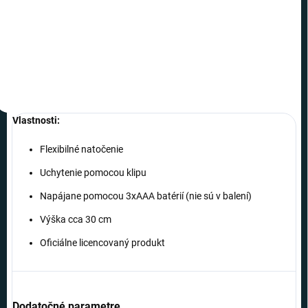
−
+
Do košíka
Vlastnosti:
Flexibilné natočenie
Uchytenie pomocou klipu
Napájane pomocou 3xAAA batérií (nie sú v balení)
Výška cca 30 cm
Oficiálne licencovaný produkt
Dodatočné parametre