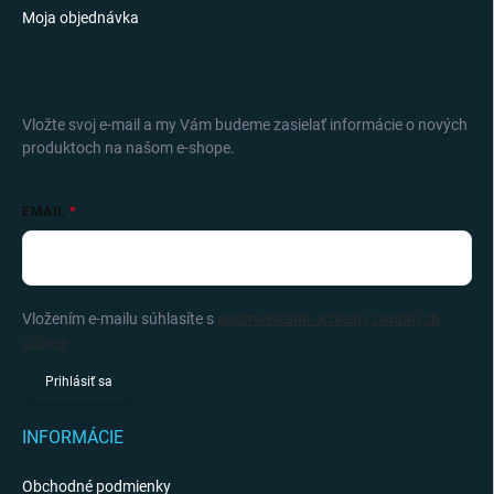
Moja objednávka
ODOBERAŤ NEWSLETTER
Vložte svoj e-mail a my Vám budeme zasielať informácie o nových
produktoch na našom e-shope.
EMAIL
Vložením e-mailu súhlasíte s
podmienkami ochrany osobných
údajov
Prihlásiť sa
INFORMÁCIE
Obchodné podmienky