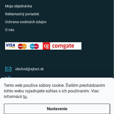
Moja objednávka
Reklamačný poriadok
Ochrana osobných údajov
O nás
KONTAKT
obchod
@
ajtaci.sk
0904 07 34 34
Tento web používa súbory cookie. Ďalším prechádzaním
Sledujte najnovšie info na FB
tohto webu vyjadrujete súhlas s ich používaním. Viac
informácií
tu
.
ajtaci.sk/
Nastavenie