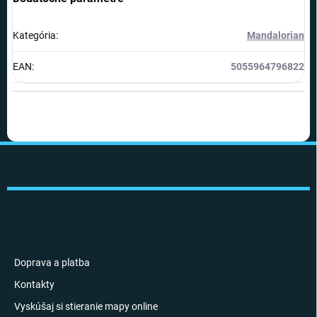
Kategória
:
Mandalorian
EAN
:
5055964796822
Z
á
p
ä
t
i
INFORMÁCIE PRE VÁS
e
Doprava a platba
Kontakty
Vyskúšaj si stieranie mapy online