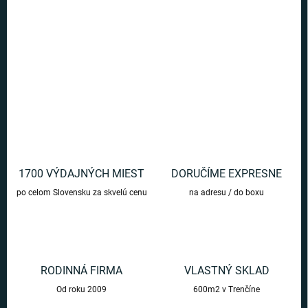
Ušetríte
€0
Mini lampa na čítanie s motívom dieťaťa (The Child).
DETAILNÉ INFORMÁCIE
OPÝTAŤ SA
1700 VÝDAJNÝCH MIEST
DORUČÍME EXPRESNE
po celom Slovensku za skvelú cenu
na adresu / do boxu
RODINNÁ FIRMA
VLASTNÝ SKLAD
Od roku 2009
600m2 v Trenčíne