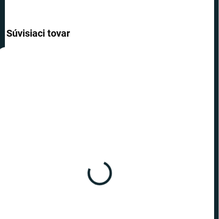
Súvisiaci tovar
AKCIA
TIP
TOP CENA
VIAC ZA MENEJ
SKLADOM
(>10 KS)
Mandalorian - svetlo
dieťaťa
€26,79