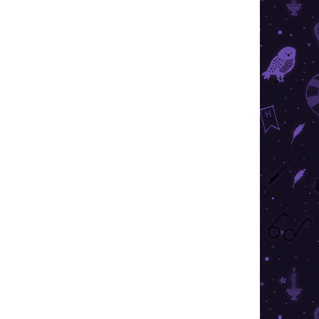
€29,60
/ ks
€23,68
/ ks
€20,72
/ ks
€19,24
/ ks
€17,76
/ ks
Ušetríte
€0
e maľovaná socha potkana Prašivca s výstavným