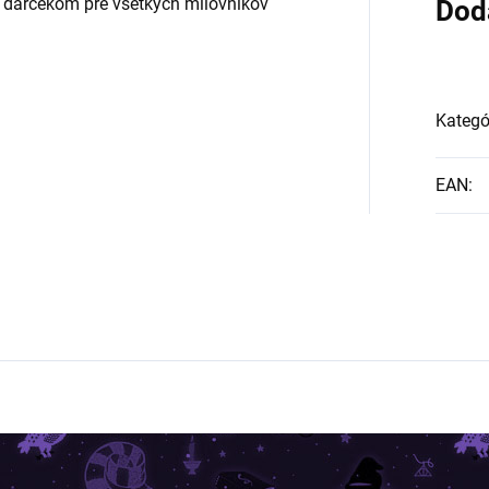
m darčekom pre všetkých milovníkov
Dod
Kategó
EAN
: