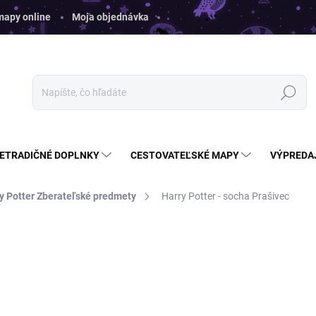
 mapy online
Moja objednávka
Hľadať
ETRADIČNÉ DOPLNKY
CESTOVATEĽSKÉ MAPY
VÝPREDA
y Potter Zberateľské predmety
Harry Potter - socha Prašivec
ia
ZNAČKA:
NOBLECOLLECTION
€37
€29,60