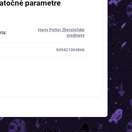
atočné parametre
Harry Potter Zberateľské
ria
:
predmety
849421004866