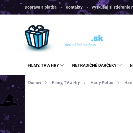
Prejsť
Doprava a platba
Kontakty
Vyskúšaj si stieranie
na
obsah
FILMY, TV A HRY
NETRADIČNÉ DARČEKY
N
Domov
Filmy, TV a Hry
Harry Potter
Harr
Neohodnotené
Podrobnosti hodnoten
AKCIA
VIAC ZA MENEJ