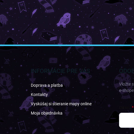
Z
á
p
ä
INFORMÁCIE PRE VÁS
ODOB
t
i
Vložte 
Doprava a platba
e
e-shope
Kontakty
Vyskúšaj si stieranie mapy online
EMAIL
Moja objednávka