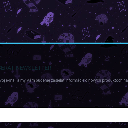
ERAŤ NEWSLETTER
svoj e-mail a my Vám budeme zasielať informácie o nových produktoch n
.