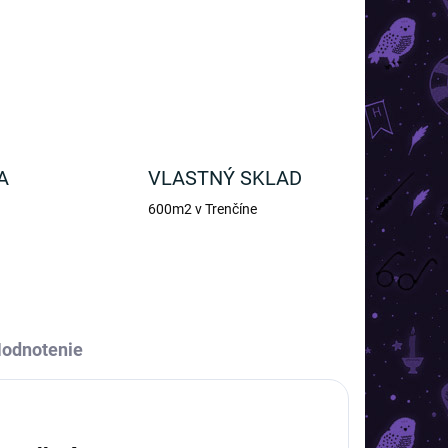
OPÝTAŤ SA
A
VLASTNÝ SKLAD
600m2 v Trenčíne
odnotenie