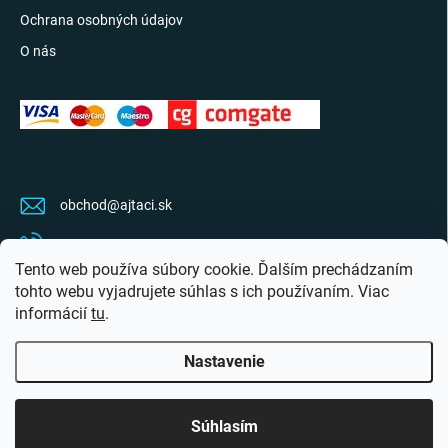
Ochrana osobných údajov
O nás
KONTAKT
obchod
@
ajtaci.sk
0904 07 34 34
Tento web používa súbory cookie. Ďalším prechádzaním
Sledujte najnovšie info na FB
tohto webu vyjadrujete súhlas s ich používaním. Viac
informácií
tu
.
ajtaci.sk/
Nastavenie
Copyright 2026
Ajťáci.sk
. Všetky práva vyhradené.
Upraviť nastavenie cookies
Súhlasím