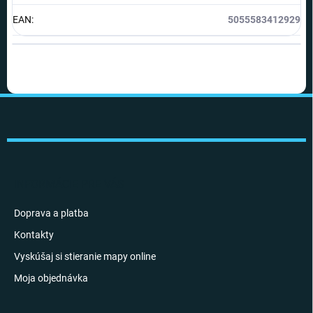
EAN
:
5055583412929
Z
á
p
ä
t
i
INFORMÁCIE PRE VÁS
e
Doprava a platba
Kontakty
Vyskúšaj si stieranie mapy online
Moja objednávka