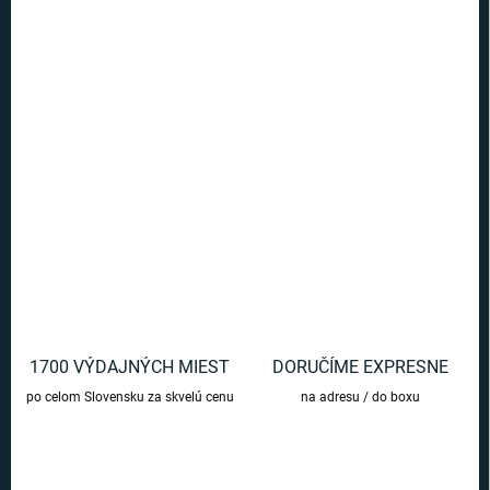
Ušetríte
€0
−
+
Pridať do košíka
Kvalitné a pohodlné ponožky v pestrých farbách Bystrohlavskej
fakulty.
DETAILNÉ INFORMÁCIE
OPÝTAŤ SA
1700 VÝDAJNÝCH MIEST
DORUČÍME EXPRESNE
po celom Slovensku za skvelú cenu
na adresu / do boxu