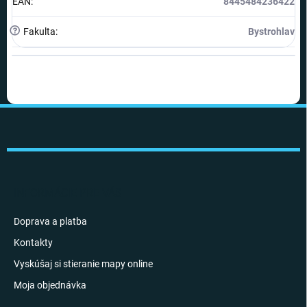
EAN
:
8445484236422
?
Fakulta
:
Bystrohlav
Z
á
p
ä
t
i
INFORMÁCIE PRE VÁS
e
Doprava a platba
Kontakty
Vyskúšaj si stieranie mapy online
Moja objednávka