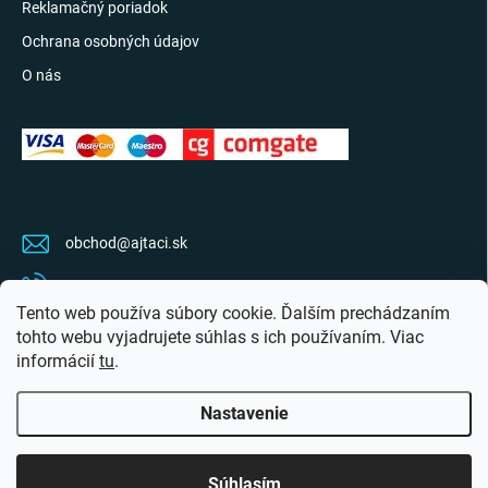
Reklamačný poriadok
Ochrana osobných údajov
O nás
KONTAKT
obchod
@
ajtaci.sk
0904 07 34 34
Tento web používa súbory cookie. Ďalším prechádzaním
Sledujte najnovšie info na FB
tohto webu vyjadrujete súhlas s ich používaním. Viac
informácií
tu
.
ajtaci.sk/
Nastavenie
Copyright 2026
Ajťáci.sk
. Všetky práva vyhradené.
Upraviť nastavenie cookies
Súhlasím