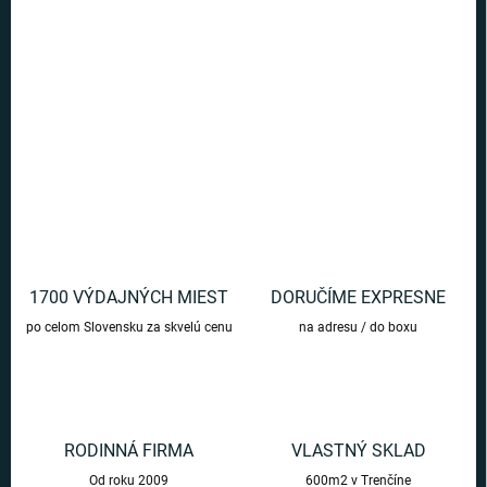
Ušetríte
€0
Krásne farebné podkolienky s motívom fakulty Bystrohlav sú
ideálnym darčekom pre fanúšikov Harryho Pottera.
DETAILNÉ INFORMÁCIE
OPÝTAŤ SA
1700 VÝDAJNÝCH MIEST
DORUČÍME EXPRESNE
po celom Slovensku za skvelú cenu
na adresu / do boxu
RODINNÁ FIRMA
VLASTNÝ SKLAD
Od roku 2009
600m2 v Trenčíne