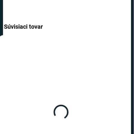
Súvisiaci tovar
VIAC ZA MENEJ
SKLADOM
(2 KS)
Harry Potter - podkolienky
Bifľomor - sada 3 párov
€22