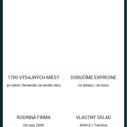
Ušetríte
€0
Skvelá veľká taška s motívom Luny Lovegoodovej. Dokonalý darček
pre všetkých fanúšikov Harryho Pottera.
DETAILNÉ INFORMÁCIE
OPÝTAŤ SA
1700 VÝDAJNÝCH MIEST
DORUČÍME EXPRESNE
po celom Slovensku za skvelú cenu
na adresu / do boxu
RODINNÁ FIRMA
VLASTNÝ SKLAD
Od roku 2009
600m2 v Trenčíne