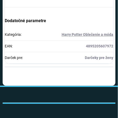
Dodatočné parametre
Kategória
:
Harry Potter Oblečenie a móda
EAN
:
4895205607972
Darček pre
:
Darčeky pre ženy
Z
á
p
ä
t