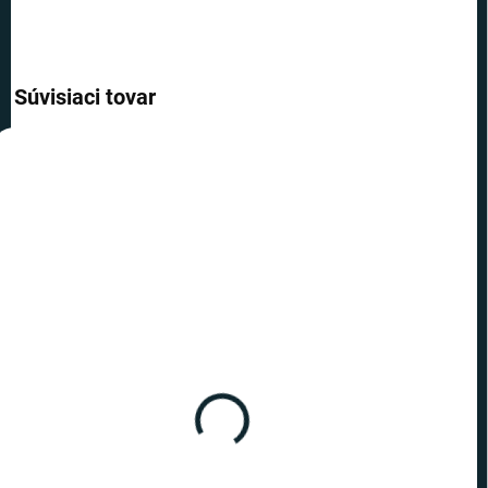
Súvisiaci tovar
AKCIA
AKCIA
TOP CENA
TOP CENA
VIAC ZA MENEJ
VIAC ZA MENEJ
SKLADOM
SKLADOM
(1 KS)
(10 KS)
Harry Potter - látková
Harry Potter - látková
taška Nástupište 9 a 3/4
taška Nástupište 9 a 3/4 -
v2
€12,19