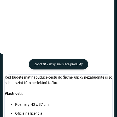
€10,49
−
+
−
+
Do košíka
Do košíka
Zobraziť všetky súvisiace produkty
Keď budete mať nabudúce cestu do Šikmej uličky nezabudnite si so
sebou vziať túto perfektnú tašku.
Vlastnosti:
Rozmery: 42 x 37 cm
Oficiálna licencia