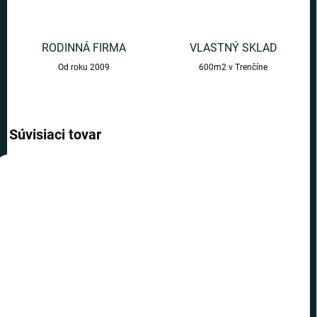
RODINNÁ FIRMA
VLASTNÝ SKLAD
Od roku 2009
600m2 v Trenčíne
Súvisiaci tovar
AKCIA
VIAC ZA MENEJ
TOP CENA
VIAC ZA MENEJ
SKLADOM
SKLADOM