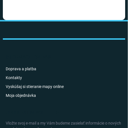
Z
á
p
ä
t
i
INFORMÁCIE PRE VÁS
e
Doprava a platba
Kontakty
Vyskúšaj si stieranie mapy online
Moja objednávka
ODOBERAŤ NEWSLETTER
Vložte svoj e-mail a my Vám budeme zasielať informácie o nových