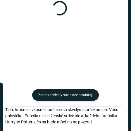
(1 KS)
(10 KS)
Harry Potter - náušnice
Harry Potter - náušnice
Časovrat DELUXE
Časovrat
€110
€10,19
−
+
−
+
Do košíka
Do košíka
Zobraziť všetky súvisiace produkty
Tieto krásne a vkusné náušnice sú skvelým darčekom pre Vašu
polovičku. Potešia nielen ženské srdce ale aj každého fanúšika
Harryho Pottera, čo sa bude môcť na ne pozerať.