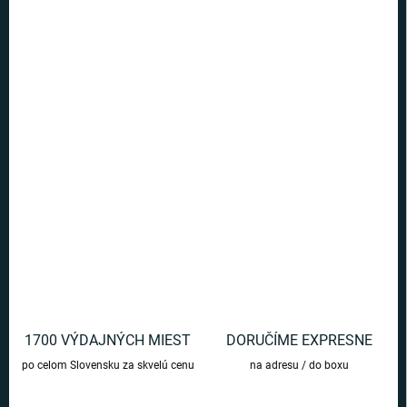
Ušetríte
€0
−
+
Pridať do košíka
Krásne postriebrené náušnice s motívom Harry Potter - Hedviga.
Vydajte sa po stopách mladého čarodejníka z Rokfortu naozaj
štýlovo
DETAILNÉ INFORMÁCIE
OPÝTAŤ SA
1700 VÝDAJNÝCH MIEST
DORUČÍME EXPRESNE
po celom Slovensku za skvelú cenu
na adresu / do boxu