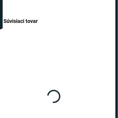
Súvisiaci tovar
AKCIA
VIAC ZA MENEJ
TOP CENA
VIAC ZA MENEJ
SKLADOM
SKLADOM
(1 KS)
(5 KS)
Harry Potter - náušnice
Harry Potter - náušnice
Časovrat DELUXE
Elixír lásky DELUXE
€110
€62,79