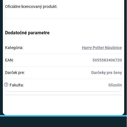
Oficiálne licencovaný produkt.
Dodatočné parametre
Kategória
:
Harry Potter Náušnice
EAN
:
5055583406720
Darček pre
:
Darčeky pre ženy
?
Fakulta
:
Slizolin
Z
á