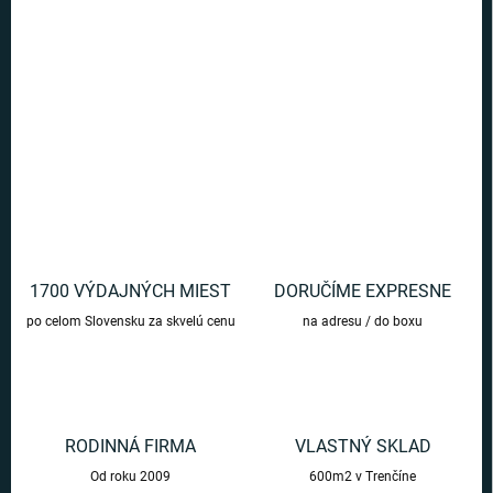
Krásne postriebrené náušnice s motívom Harry Potter - Slizolin.
Vydajte sa po stopách mladého čarodejníka z Rokfortu naozaj
štýlovo
DETAILNÉ INFORMÁCIE
OPÝTAŤ SA
1700 VÝDAJNÝCH MIEST
DORUČÍME EXPRESNE
po celom Slovensku za skvelú cenu
na adresu / do boxu
RODINNÁ FIRMA
VLASTNÝ SKLAD
Od roku 2009
600m2 v Trenčíne