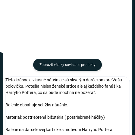
−
+
−
+
Do košíka
Do košíka
Zobraziť všetky súvisiace produkty
Tieto krásne a vkusné náušnice sú skvelým darčekom pre Vašu
polovičku. Potešia nielen ženské srdce ale aj každého fanúšika
Harryho Pottera, čo sa bude môcť na ne pozerať.
Balenie obsahuje set 2ks náušníc.
Materiál: postriebrená bižutéria ( postriebrené háčiky)
Balené na darčekovej kartičke s motívom Harryho Pottera.