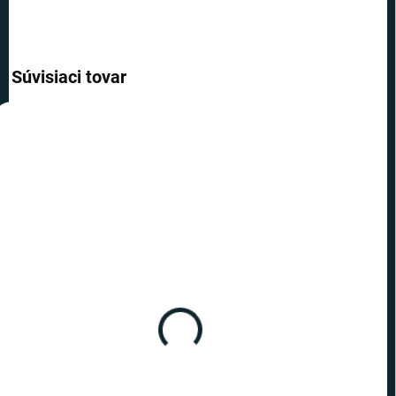
Súvisiaci tovar
VIAC ZA MENEJ
VIAC ZA MENEJ
SKLADOM
SKLADOM
(1 KS)
(6 KS)
Harry Potter - náušnice
Harry Potter - Náušnice
Časovrat DELUXE
Triediaci klobúk
€110
€11