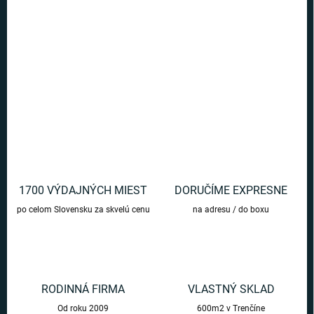
Očarujúce strieborné náušnice v darčekovej krabičke určite potešia
nejedno ženské srdce.
DETAILNÉ INFORMÁCIE
OPÝTAŤ SA
1700 VÝDAJNÝCH MIEST
DORUČÍME EXPRESNE
po celom Slovensku za skvelú cenu
na adresu / do boxu
RODINNÁ FIRMA
VLASTNÝ SKLAD
Od roku 2009
600m2 v Trenčíne