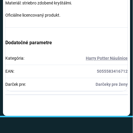
Materiál: striebro zdobené kryštálmi.
Oficiálne licencovaný produkt.
Dodatočné parametre
Kategória
:
Harry Potter Náušnice
EAN
:
5055583416712
Darček pre
:
Darčeky pre ženy
Z
á