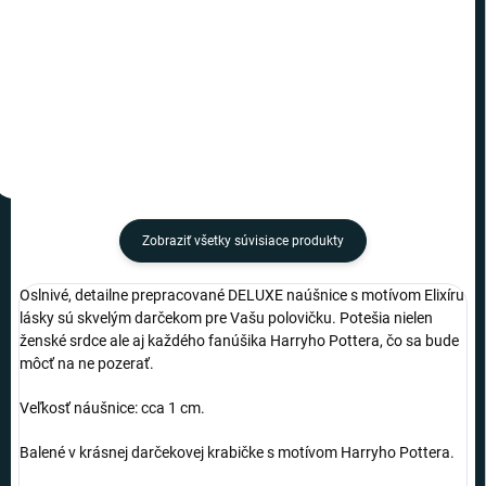
−
+
−
+
Do košíka
Do košíka
Zobraziť všetky súvisiace produkty
Oslnivé, detailne prepracované DELUXE naúšnice s motívom Elixíru
lásky sú skvelým darčekom pre Vašu polovičku. Potešia nielen
ženské srdce ale aj každého fanúšika Harryho Pottera, čo sa bude
môcť na ne pozerať.
Veľkosť náušnice: cca 1 cm.
Balené v krásnej darčekovej krabičke s motívom Harryho Pottera.