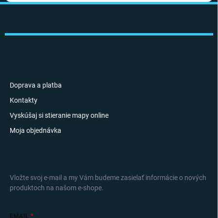
Z
á
p
ä
t
i
INFORMÁCIE PRE VÁS
e
Doprava a platba
Kontakty
Vyskúšaj si stieranie mapy online
Moja objednávka
ODOBERAŤ NEWSLETTER
Vložte svoj e-mail a my Vám budeme zasielať informácie o nových
produktoch na našom e-shope.
EMAIL