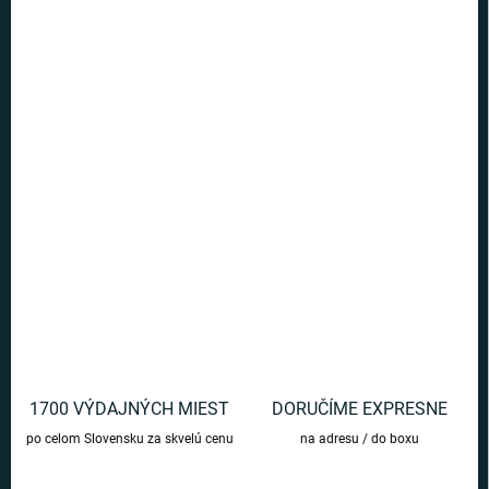
Ušetríte
€0
−
+
Pridať do košíka
Očarujúci set 3 párov náušníc s motívom najznámejších kúzelných
prvkov ako časovrat, čokoládová žaba a okuliare s bleskom z
príbehov o mladom čarodejníkovi.
DETAILNÉ INFORMÁCIE
OPÝTAŤ SA
1700 VÝDAJNÝCH MIEST
DORUČÍME EXPRESNE
po celom Slovensku za skvelú cenu
na adresu / do boxu