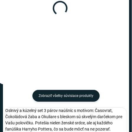
(1 KS)
(10 KS)
Harry Potter - náušnice
Harry Potter - náušnice
Časovrat DELUXE
Časovrat
€110
€10,19
−
+
−
+
Do košíka
Do košíka
Zobraziť všetky súvisiace produkty
Oslnivý a kúzelný set 3 párov naúšníc s motívom: Časovrat,
Čokoládová žaba a Okuliare s bleskom sú skvelým darčekom pre
Vašu polovičku. Potešia nielen ženské srdce, ale aj každého
fanúšika Harryho Pottera, čo sa bude môcť na ne pozerať.