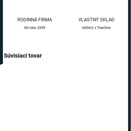
RODINNÁ FIRMA
VLASTNÝ SKLAD
Od roku 2009
600m2 v Trenčíne
Súvisiaci tovar
AKCIA
VIAC ZA MENEJ
TOP CENA
VIAC ZA MENEJ
SKLADOM
SKLADOM