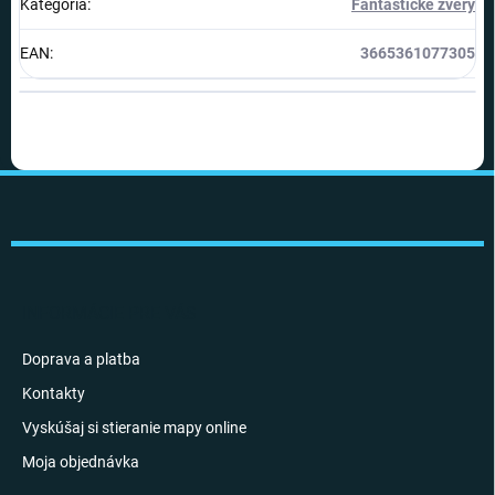
Kategória
:
Fantastické zvery
EAN
:
3665361077305
Z
á
p
ä
t
i
INFORMÁCIE PRE VÁS
e
Doprava a platba
Kontakty
Vyskúšaj si stieranie mapy online
Moja objednávka