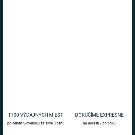
5 a viac ks = zľava 40 %
€14,87
/ ks
Ušetríte
€0
−
+
Pridať do košíka
Roztomilého Ňuchača z príbehov Fantastické zvery síce priťahujú
lesklé veci, ale vaše úspory udrží v bezpečí.
DETAILNÉ INFORMÁCIE
OPÝTAŤ SA
1700 VÝDAJNÝCH MIEST
DORUČÍME EXPRESNE
po celom Slovensku za skvelú cenu
na adresu / do boxu