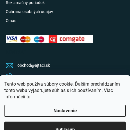
Reklamačný poriadok
Ochrana osobných údajov
O nás
KONTAKT
obchod
@
ajtaci.sk
0904 07 34 34
Tento web používa súbory cookie. Ďalším prechádzaním
Sledujte najnovšie info na FB
tohto webu vyjadrujete súhlas s ich používaním. Viac
informácií
tu
.
ajtaci.sk/
Nastavenie
Copyright 2026
Ajťáci.sk
. Všetky práva vyhradené.
Upraviť nastavenie cookies
Súhlasím