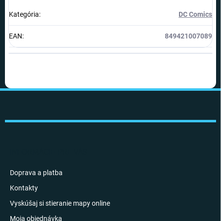
Kategória
:
DC Comics
EAN
:
849421007089
Z
á
p
ä
t
i
INFORMÁCIE PRE VÁS
e
Doprava a platba
Kontakty
Vyskúšaj si stieranie mapy online
Moja objednávka