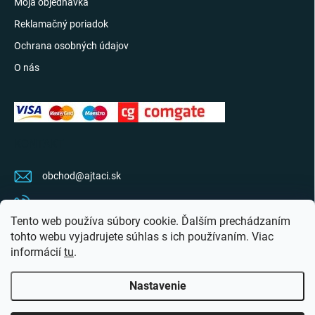
Moja objednávka
Reklamačný poriadok
Ochrana osobných údajov
O nás
KONTAKT
obchod
@
ajtaci.sk
0904 07 34 34
Tento web používa súbory cookie. Ďalším prechádzaním
Sledujte najnovšie info na FB
tohto webu vyjadrujete súhlas s ich používaním. Viac
informácií
tu
.
ajtaci.sk/
Nastavenie