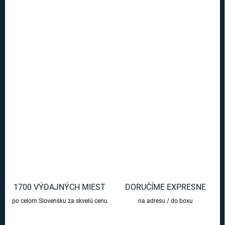
Ušetríte
€0
−
+
Pridať do košíka
Zberateľská figúrka s motívom Wonderwoman poteší každého
fanúšika superhrdinov.
DETAILNÉ INFORMÁCIE
OPÝTAŤ SA
1700 VÝDAJNÝCH MIEST
DORUČÍME EXPRESNE
po celom Slovensku za skvelú cenu
na adresu / do boxu