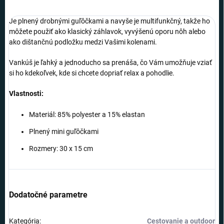
Je plnený drobnými guľôčkami a navyše je multifunkčný, takže ho
môžete použiť ako klasický záhlavok, vyvýšenú oporu nôh alebo
ako dištančnú podložku medzi Vašimi kolenami.
Vankúš je ľahký a jednoducho sa prenáša, čo Vám umožňuje vziať
si ho kdekoľvek, kde si chcete dopriať relax a pohodlie.
Vlastnosti:
Materiál: 85% polyester a 15% elastan
Plnený mini guľôčkami
Rozmery: 30 x 15 cm
Dodatočné parametre
Kategória
:
Cestovanie a outdoor