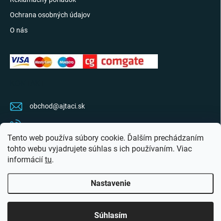
Ochrana osobných údajov
O nás
KONTAKT
obchod
@
ajtaci.sk
0904 07 34 34
Tento web používa súbory cookie. Ďalším prechádzaním
Sledujte najnovšie info na FB
tohto webu vyjadrujete súhlas s ich používaním. Viac
informácií
tu
.
ajtaci.sk/
Nastavenie
Copyright 2026
Ajťáci.sk
. Všetky práva vyhradené.
Upraviť nastavenie cookies
Súhlasím