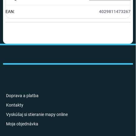
EAN
:
4029811473267
Z
á
p
ä
t
i
INFORMÁCIE PRE VÁS
e
Doprava a platba
Kontakty
Vyskúšaj si stieranie mapy online
Moja objednávka