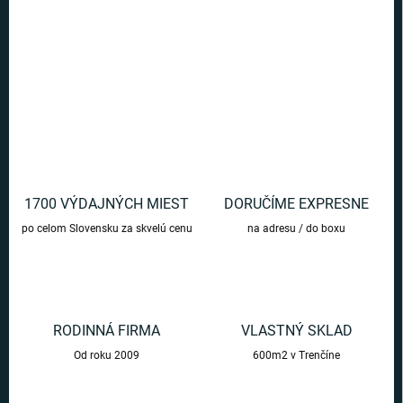
lietadle, vlaku, ale aj pri relaxácii na pláži či pri kempovaní.
DETAILNÉ INFORMÁCIE
OPÝTAŤ SA
1700 VÝDAJNÝCH MIEST
DORUČÍME EXPRESNE
po celom Slovensku za skvelú cenu
na adresu / do boxu
RODINNÁ FIRMA
VLASTNÝ SKLAD
Od roku 2009
600m2 v Trenčíne