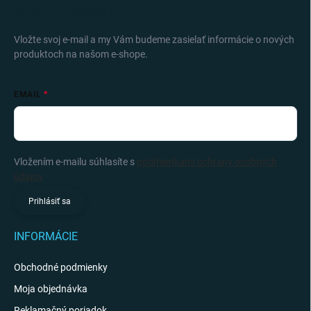
ODOBERAŤ NEWSLETTER
Vložte svoj e-mail a my Vám budeme zasielať informácie o nových
produktoch na našom e-shope.
EMAIL
Vložením e-mailu súhlasíte s
podmienkami ochrany osobných
údajov
Prihlásiť sa
INFORMÁCIE
Obchodné podmienky
Moja objednávka
Reklamačný poriadok