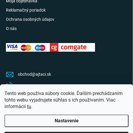
Moja objednávka
Reklamačný poriadok
Ochrana osobných údajov
O nás
KONTAKT
obchod
@
ajtaci.sk
0904 07 34 34
Tento web používa súbory cookie. Ďalším prechádzaním
Sledujte najnovšie info na FB
tohto webu vyjadrujete súhlas s ich používaním. Viac
informácií
tu
.
ajtaci.sk/
Nastavenie