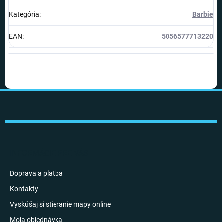
Kategória
:
Barbie
EAN
:
5056577713220
Z
á
p
ä
t
i
INFORMÁCIE PRE VÁS
e
Doprava a platba
Kontakty
Vyskúšaj si stieranie mapy online
Moja objednávka