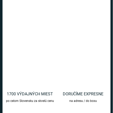
Ušetríte
€0
−
+
Pridať do košíka
Neónové svetlo Barbie je ideálne pre fanúšikov všetkých vekových
kategórií. Vášmu domovu dodá veselú farbu.
DETAILNÉ INFORMÁCIE
OPÝTAŤ SA
1700 VÝDAJNÝCH MIEST
DORUČÍME EXPRESNE
po celom Slovensku za skvelú cenu
na adresu / do boxu