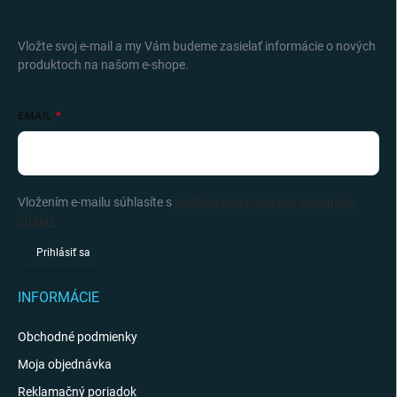
ODOBERAŤ NEWSLETTER
Vložte svoj e-mail a my Vám budeme zasielať informácie o nových
produktoch na našom e-shope.
EMAIL
Vložením e-mailu súhlasíte s
podmienkami ochrany osobných
údajov
Prihlásiť sa
INFORMÁCIE
Obchodné podmienky
Moja objednávka
Reklamačný poriadok