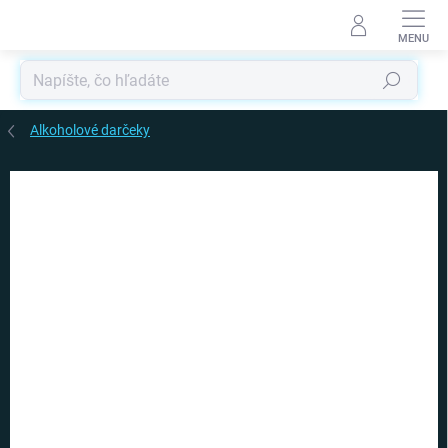
Prejsť
na
obsah
Hľadať
Alkoholové darčeky
Podrobnosti hodnotenia
Neohodnotené
ZNAČKA:
GADGET MASTER
VIAC ZA MENEJ