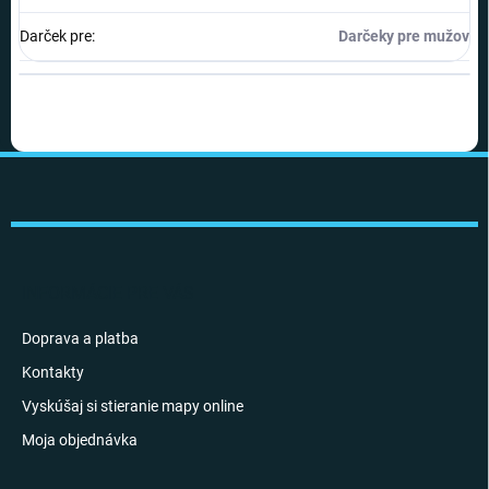
Darček pre
:
Darčeky pre mužov
Z
á
p
ä
t
i
INFORMÁCIE PRE VÁS
e
Doprava a platba
Kontakty
Vyskúšaj si stieranie mapy online
Moja objednávka