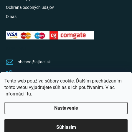
Ochrana osobných údajov
O nás
KONTAKT
obchod
@
ajtaci.sk
0904 07 34 34
Tento web používa súbory cookie. Ďalším prechádzaním
Sledujte najnovšie info na FB
tohto webu vyjadrujete súhlas s ich používaním. Viac
informácií
tu
.
ajtaci.sk/
Nastavenie
Copyright 2026
Ajťáci.sk
. Všetky práva vyhradené.
Upraviť nastavenie cookies
Súhlasím