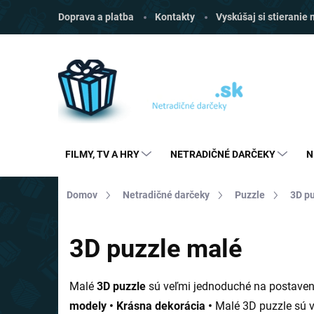
Prejsť
Doprava a platba
Kontakty
Vyskúšaj si stieranie
na
obsah
FILMY, TV A HRY
NETRADIČNÉ DARČEKY
N
Domov
Netradičné darčeky
Puzzle
3D p
3D puzzle malé
Malé
3D puzzle
sú veľmi jednoduché na postaveni
modely • Krásna dekorácia •
Malé 3D puzzle sú vh