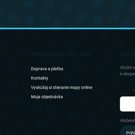
Z
á
p
ä
INFORMÁCIE PRE VÁS
ODOB
t
i
Vložte 
Doprava a platba
e
e-shope
Kontakty
Vyskúšaj si stieranie mapy online
EMAIL
Moja objednávka
Vložení
Prihl