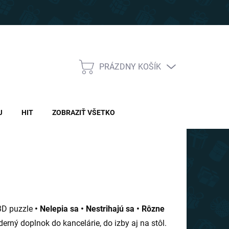
PRÁZDNY KOŠÍK
NÁKUPNÝ
KOŠÍK
J
HIT
ZOBRAZIŤ VŠETKO
 3D puzzle
• Nelepia sa • Nestrihajú sa • Rôzne
erný doplnok do kancelárie, do izby aj na stôl.