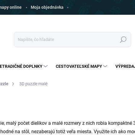
 mapy online
Moja objednávka
Hľadať
ETRADIČNÉ DOPLNKY
CESTOVATEĽSKÉ MAPY
VÝPREDA
uzzle
3D puzzle malé
e, malý počet dielikov a malé rozmery z nich robia kompaktné
odné na stôl, nezaberajú totiž veľa miesta. Využite ich ako mod