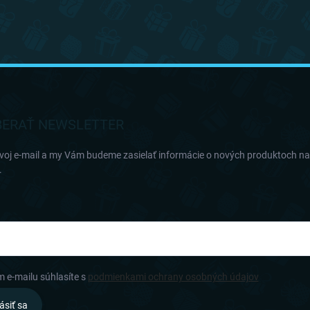
ERAŤ NEWSLETTER
svoj e-mail a my Vám budeme zasielať informácie o nových produktoch n
.
m e-mailu súhlasíte s
podmienkami ochrany osobných údajov
ásiť sa