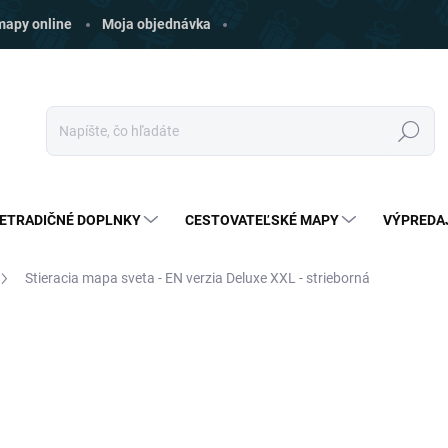
 mapy online
Moja objednávka
Hľadať
ETRADIČNÉ DOPLNKY
CESTOVATEĽSKÉ MAPY
VÝPREDA
Stieracia mapa sveta - EN verzia Deluxe XXL - strieborná
ia
ZNAČKA:
GIFTIO
€39