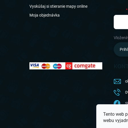
Vyskúšaj si stieranie mapy online
EMAIL
Moja objednávka
Vložení
Prihl
KON
o
0
S
Tento web p
a
webu vyjadru