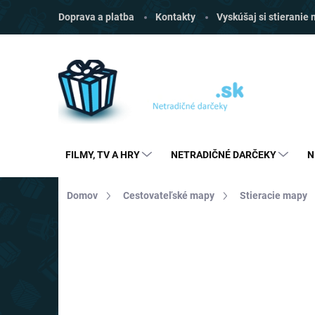
Prejsť
Doprava a platba
Kontakty
Vyskúšaj si stieranie
na
obsah
FILMY, TV A HRY
NETRADIČNÉ DARČEKY
N
Domov
Cestovateľské mapy
Stieracie mapy
Neohodnotené
Podrobnosti hodnoten
TIP