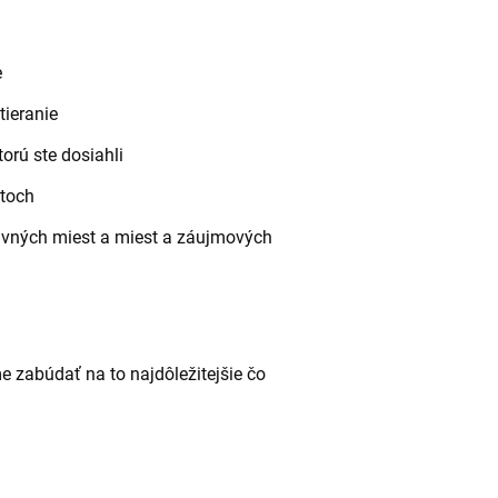
e
tieranie
torú ste dosiahli
átoch
avných miest a miest a záujmových
 zabúdať na to najdôležitejšie čo