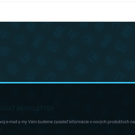
ERAŤ NEWSLETTER
svoj e-mail a my Vám budeme zasielať informácie o nových produktoch n
.