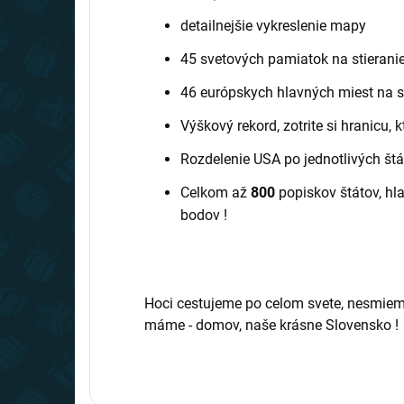
detailnejšie vykreslenie mapy
45 svetových pamiatok na stierani
46 európskych hlavných miest na s
Výškový rekord, zotrite si hranicu, k
Rozdelenie USA po jednotlivých št
Celkom až
800
popiskov štátov, hl
bodov !
Hoci cestujeme po celom svete, nesmieme
máme - domov, naše krásne Slovensko !