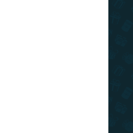
ADOM
0 KS)
á XL
+