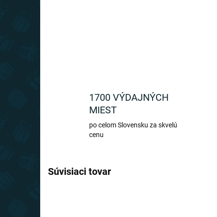
1700 VÝDAJNÝCH
MIEST
po celom Slovensku za skvelú
cenu
Súvisiaci tovar
TIP
TIP
SLOVENSKÝ VÝROBCA
SLOVE