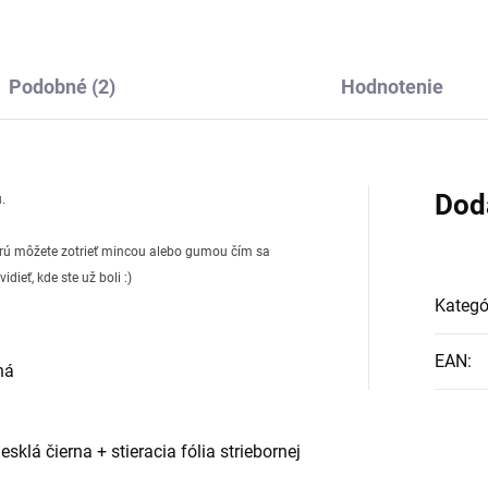
Podobné (2)
Hodnotenie
Dod
.
ktorú môžete zotrieť mincou alebo gumou čím sa
ieť, kde ste už boli :)
Kategó
EAN
:
ná
lá čierna + stieracia fólia striebornej