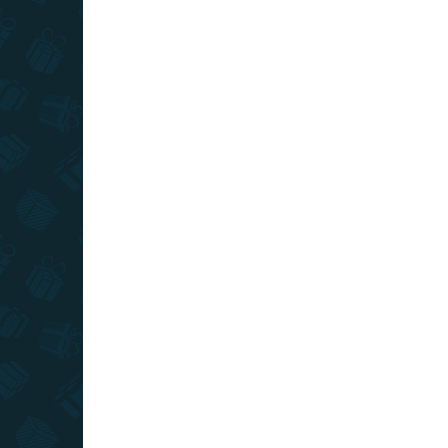
SKLADOM
(>10 KS)
Stieracia mapa sveta -
Sti
Blanc edícia XXL - zlatá
Cof
€39
€2
−
+
Do košíka