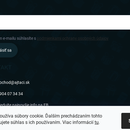
m e-mailu súhlasíte s
podmienkami ochrany osobných údajov
ásiť sa
TAKT
bchod
@
ajtaci.sk
904 07 34 34
ledujte najnovšie info na FB
oužíva súbory cookie. Ďalším prechádzaním tohto
jtaci.sk/
jete súhlas s ich používaním. Viac informácií
tu
.