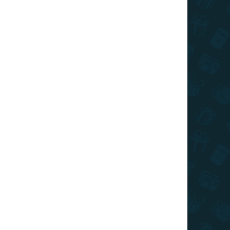
ta v XXL deluxe
ANGLICKOM
striebornom
 miesta kde ste boli ako výherný los :)
OPÝTAŤ SA