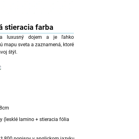
á stieracia farba
áva luxusný dojem a je ľahko
ebnú mapu sveta a zaznamená, ktoré
voj štýl.
78cm
lesklé lamino + stieracia fólia
 až 800 popisov v anglickom jazyku