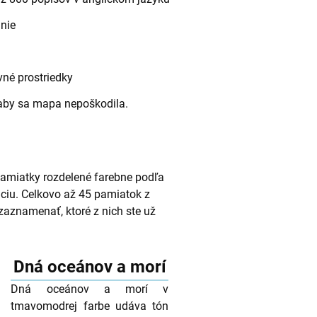
nie
vné prostriedky
 aby sa mapa nepoškodila.
pamiatky rozdelené farebne podľa
áciu. Celkovo až 45 pamiatok z
 zaznamenať, ktoré z nich ste už
Dná oceánov a morí
Dná oceánov a morí v
tmavomodrej farbe udáva tón