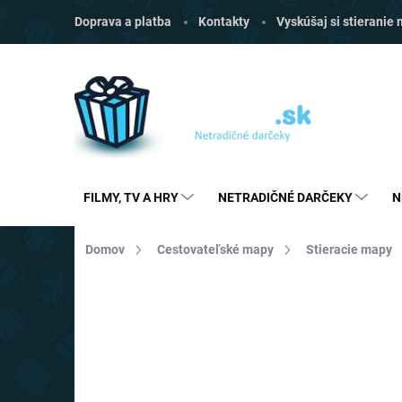
Prejsť
Doprava a platba
Kontakty
Vyskúšaj si stieranie
na
obsah
FILMY, TV A HRY
NETRADIČNÉ DARČEKY
N
Domov
Cestovateľské mapy
Stieracie mapy
1 hodnotenie
Podrobnosti hodnotenia
TIP
SLOVENSKÝ VÝROBCA