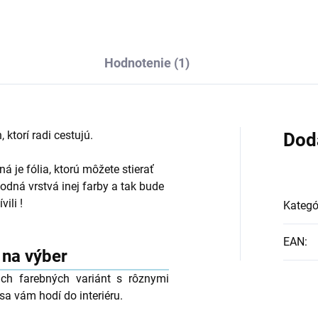
Hodnotenie (1)
 ktorí radi cestujú.
Dod
á je fólia, ktorú môžete stierať
odná vrstvá inej farby a tak bude
ili !
Kategó
EAN
:
e na výber
ich farebných variánt s rôznymi
sa vám hodí do interiéru.