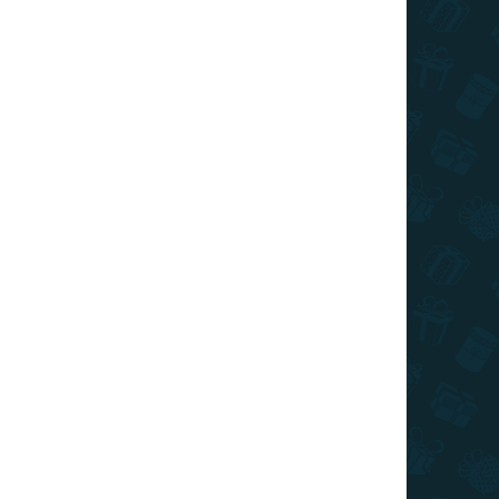
ADOM
0 KS)
 EN
+