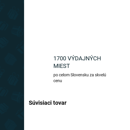
1700 VÝDAJNÝCH
MIEST
po celom Slovensku za skvelú
cenu
Súvisiaci tovar
TIP
SLOVENSKÝ VÝROBCA