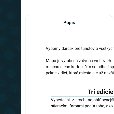
Popis
Výborný darček pre turistov a všetkých,
Mapa je vyrobená z dvoch vrstiev. Horn
mincou alebo kartou, čím sa odhalí sp
pekne vidieť, ktoré miesta ste už navštív
Tri edíci
Vyberte si z troch najobľúbenejš
stieracími farbami podľa toho, ako 