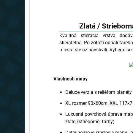
Zlatá / Strieborn
Kvalitná stieracia vrstva dod
stierateľná. Po zotretí odhalí far
miesta ste už navštívili. Vyberte si s
Vlastnosti mapy
Deluxe verzia s reliéfom planéty
XL rozmer 90x60cm, XXL 117x
Luxusná povrchová úprava mapy (
zlatej/striebornej farby)
Detailnejšie vykreslenie mapy -