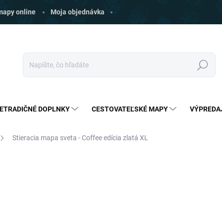
 mapy online
Moja objednávka
Hľadať
ETRADIČNÉ DOPLNKY
CESTOVATEĽSKÉ MAPY
VÝPREDA
Stieracia mapa sveta - Coffee edícia zlatá XL
ZNAČKA:
GIFTIO
€24
€22