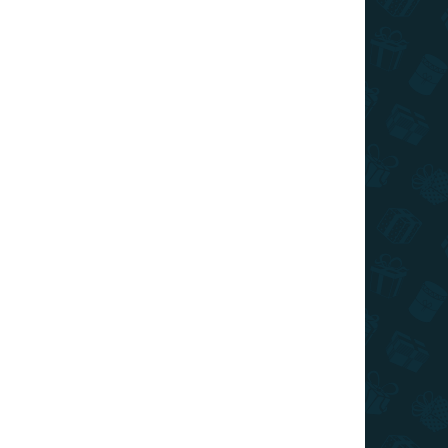
026
MOŽNOSTI DORUČENIA
Pridať do košíka
pa sveta teraz v špeciálnej Coffee edícii v zlatej
OPÝTAŤ SA