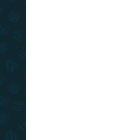
SKLADOM
(>10 KS)
Stieracia mapa sveta -
Sti
Coffee edícia zlatá XXL
cla
€39
€2
−
+
Do košíka