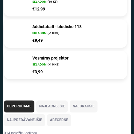
SKLADOM
(10 KS)
€12,99
Addictaball - bludisko 118
SKLADOM
(>10 KS)
€9,49
Vesmírny projektor
SKLADOM
(>10 KS)
€3,99
R
a
ODPORÚČAME
NAJLACNEJŠIE
NAJDRAHŠIE
d
e
NAJPREDÁVANEJŠIE
ABECEDNE
n
i
314
položiek celkom