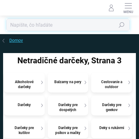
Prejsť
na
obsah
Hľadať
Domov
Netradičné darčeky
, Strana 3
Alkoholové
Balzamy na pery
Cestovanie a
darčeky
outdoor
Darčeky
Darčeky pre
Darčeky pre
dospelých
geekov
Darčeky pre
Darčeky pre
Deky s rukávmi
kutilov
psíkov a mačky