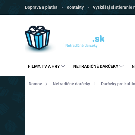
Prejsť
Doprava a platba
Kontakty
Vyskúšaj si stieranie
na
obsah
FILMY, TV A HRY
NETRADIČNÉ DARČEKY
N
Domov
Netradičné darčeky
Darčeky pre kutil
Neohodnotené
Podrobnosti hodnoten
AKCIA
TOP CENA
VIAC ZA MENEJ