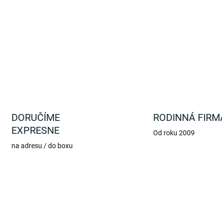
Tento univerzálny kľúč je š
DETAILNÉ INFORMÁCIE
DORUČÍME
RODINNÁ FIRM
EXPRESNE
Od roku 2009
na adresu / do boxu