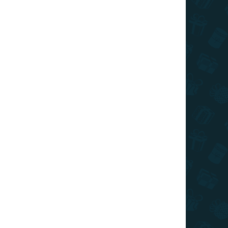
026
MOŽNOSTI DORUČENIA
€11,99
/ ks
€9,59
/ ks
€8,39
/ ks
€7,79
/ ks
€7,19
/ ks
Ušetríte
€0
Pridať do košíka