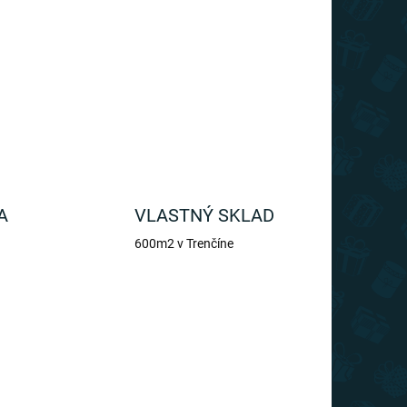
ikovnou pomôckou pre každého domáceho kutila.
OPÝTAŤ SA
A
VLASTNÝ SKLAD
600m2 v Trenčíne