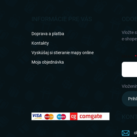
á
p
ä
INFORMÁCIE PRE VÁS
ODOB
t
i
Vložte 
Doprava a platba
e
e-shope
Kontakty
Vyskúšaj si stieranie mapy online
EMAIL
Moja objednávka
Vložení
Prihl
KON
o