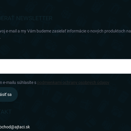
ERAŤ NEWSLETTER
svoj e-mail a my Vám budeme zasielať informácie o nových produktoch n
.
m e-mailu súhlasíte s
podmienkami ochrany osobných údajov
ásiť sa
TAKT
bchod
@
ajtaci.sk