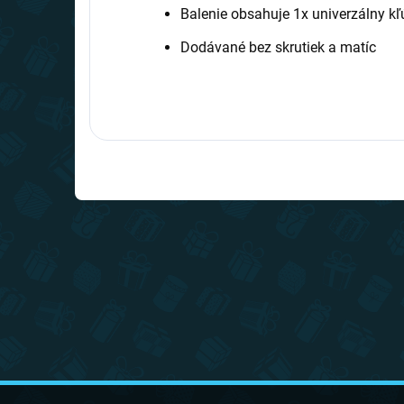
Balenie obsahuje 1x univerzálny kľ
Dodávané bez skrutiek a matíc
Z