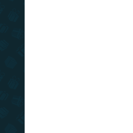
AKCIA
TOP CENA
VIAC ZA MENEJ
SKLADOM
(8 KS)
Univerzálny kľúč - kliešte
7-14 mm
€11,79
−
+
Do košíka