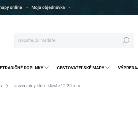
 mapy online
Moja objednávka
Hľadať
ETRADIČNÉ DOPLNKY
CESTOVATEĽSKÉ MAPY
VÝPREDA
ov
Univerzálny kľúč - kliešte 12-20 mm
ia
ZNAČKA:
4LEADERS
€13
€11,99