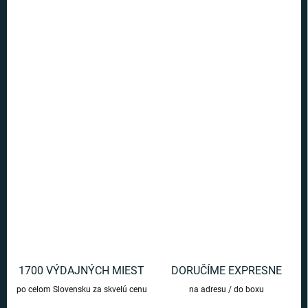
Ušetríte
€0
−
+
Pridať do košíka
Nočné svetlo s motívom Otáznika zo Super Maria premení vašu izbu
na útulné útočisko, kde vaše dobrodružstvo môže pokračovať,
dokonca aj v tme!
DETAILNÉ INFORMÁCIE
OPÝTAŤ SA
1700 VÝDAJNÝCH MIEST
DORUČÍME EXPRESNE
po celom Slovensku za skvelú cenu
na adresu / do boxu