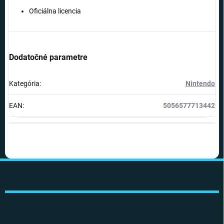
Oficiálna licencia
Dodatočné parametre
Kategória
:
Nintendo
EAN
:
5056577713442
Z
á
p
ä
t
i
INFORMÁCIE PRE VÁS