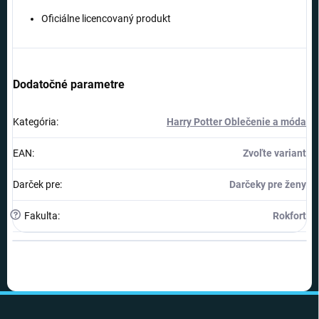
Oficiálne licencovaný produkt
Dodatočné parametre
Kategória
:
Harry Potter Oblečenie a móda
EAN
:
Zvoľte variant
Darček pre
:
Darčeky pre ženy
?
Fakulta
:
Rokfort
Z
á