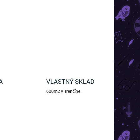
acovaná kľúčenka s motívom legendárneho
OPÝTAŤ SA
A
VLASTNÝ SKLAD
600m2 v Trenčíne