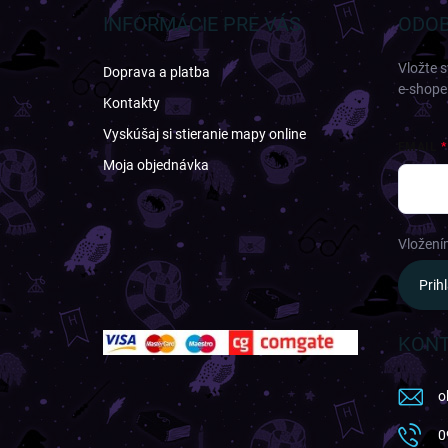
ä
INFORMÁCIE PRE VÁS
ODOB
t
i
Vložte 
Doprava a platba
e
e-shope
Kontakty
Vyskúšaj si stieranie mapy online
EMAIL
Moja objednávka
Vložení
Prihl
KON
o
0