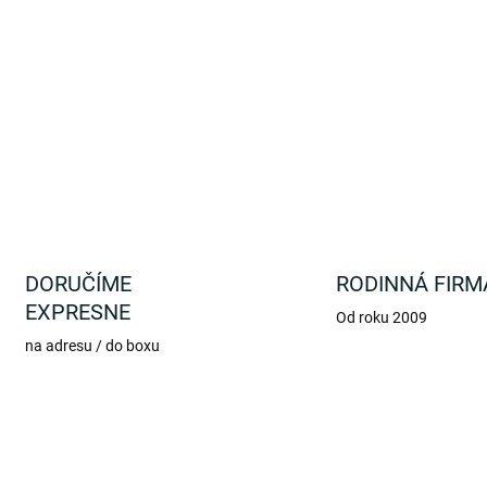
Nádherná, do detailu prepr
Nástupišťa 9 a 3/4.
DETAILNÉ INFORMÁCIE
DORUČÍME
RODINNÁ FIRM
EXPRESNE
Od roku 2009
na adresu / do boxu