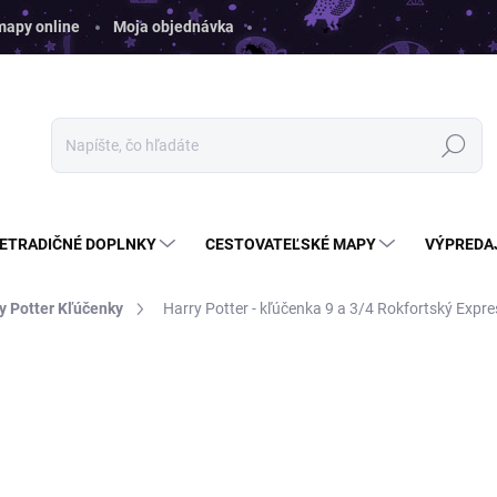
 mapy online
Moja objednávka
Hľadať
ETRADIČNÉ DOPLNKY
CESTOVATEĽSKÉ MAPY
VÝPREDA
y Potter Kľúčenky
Harry Potter - kľúčenka 9 a 3/4 Rokfortský Expre
ia
ZNAČKA:
GROOVY
€11
€7,49