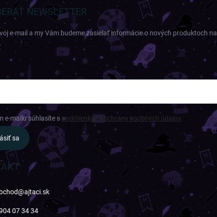
ERAŤ NEWSLETTER
svoj e-mail a my Vám budeme zasielať informácie o nových produktoch n
.
m e-mailu súhlasíte s
podmienkami ochrany osobných údajov
ásiť sa
TAKT
bchod
@
ajtaci.sk
904 07 34 34