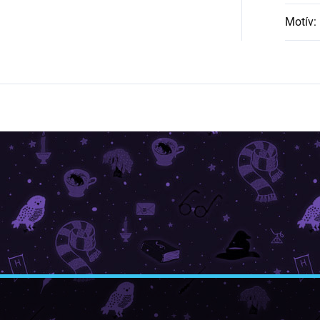
Motív
: