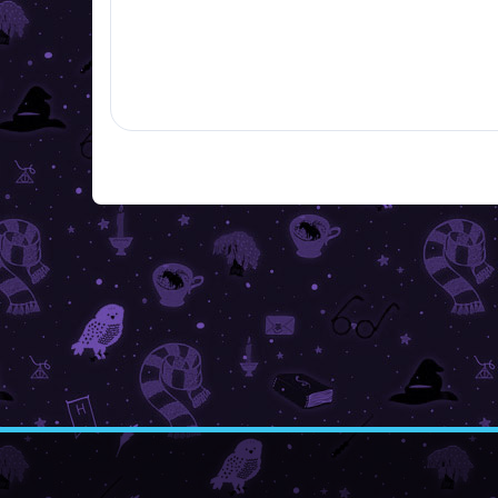
Z
á
p