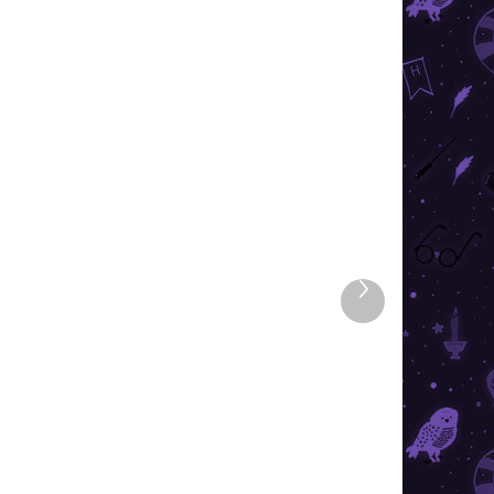
TIP
VIAC ZA MENEJ
ADOM
SKLADOM
8 KS)
(>10 KS)
Ďalší
a
Harry Potter - kľúčenka
produkt
Nástupište 9 a 3/4
€11
+
−
+
Do košíka