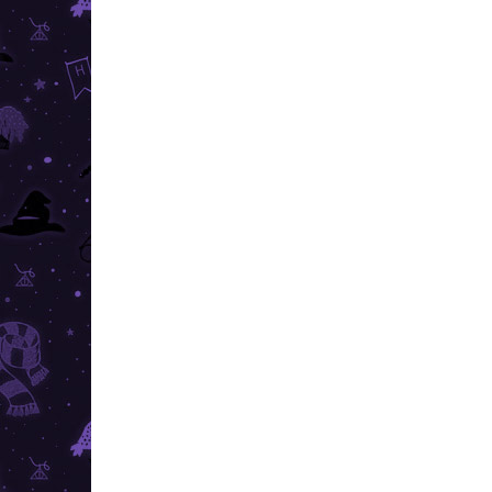
AKCIA
AKCIA
TIP
TOP CE
TOP CENA
VIAC Z
VIAC ZA MENEJ
SKLADOM
(>10 KS)
Harry Potter - kľúčenka
Har
Rokfort
Py
€9,49
€6
−
+
Do košíka