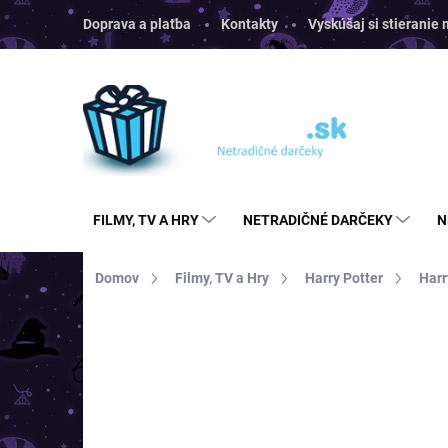
Prejsť
Doprava a platba
Kontakty
Vyskúšaj si stieranie
na
obsah
FILMY, TV A HRY
NETRADIČNÉ DARČEKY
N
Domov
Filmy, TV a Hry
Harry Potter
Harr
Neohodnotené
Podrobnosti hodnoten
AKCIA
TIP
TOP CENA
VIAC ZA MENEJ