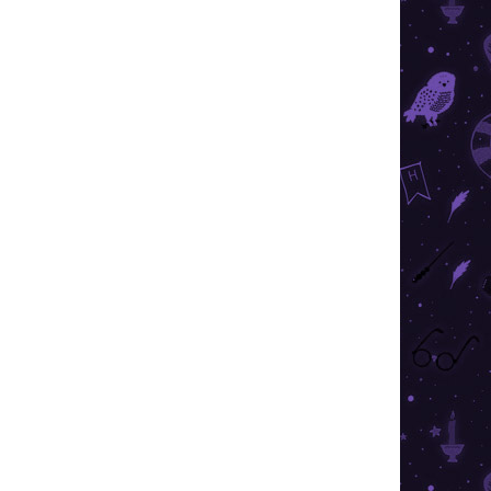
026
MOŽNOSTI DORUČENIA
€7,49
/ ks
€5,99
/ ks
€5,24
/ ks
€4,87
/ ks
€4,49
/ ks
Ušetríte
€0
Pridať do košíka