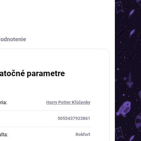
odnotenie
atočné parametre
ria
:
Harry Potter Kľúčenky
5055437923861
lta
:
Rokfort