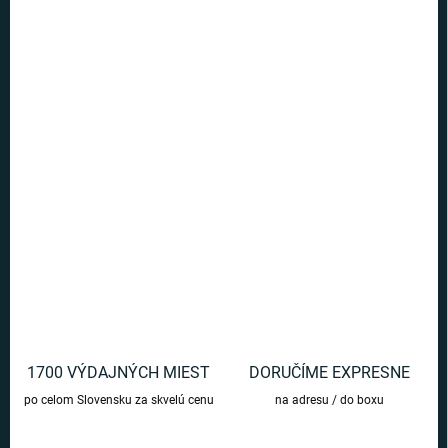
Ušetríte
€0
−
+
Pridať do košíka
Strašidelný 3D hrnček v podobe masky Jasona Voorhees pre
fanúšikov hororu Piatok trinásteho.
DETAILNÉ INFORMÁCIE
OPÝTAŤ SA
1700 VÝDAJNÝCH MIEST
DORUČÍME EXPRESNE
po celom Slovensku za skvelú cenu
na adresu / do boxu