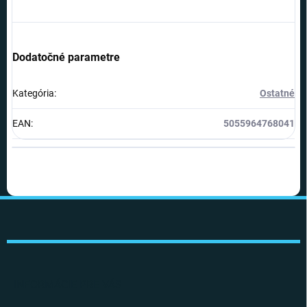
Dodatočné parametre
Kategória
:
Ostatné
EAN
:
5055964768041
Z
á
p
ä
t
i
INFORMÁCIE PRE VÁS
e