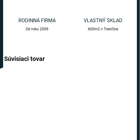
RODINNÁ FIRMA
VLASTNÝ SKLAD
Od roku 2009
600m2 v Trenčíne
Súvisiaci tovar
AKCIA
TOP CENA
VIAC ZA MENEJ
SKLADOM