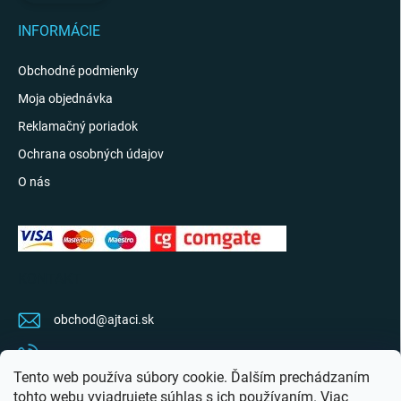
INFORMÁCIE
Obchodné podmienky
Moja objednávka
Reklamačný poriadok
Ochrana osobných údajov
O nás
KONTAKT
obchod
@
ajtaci.sk
0904 07 34 34
Tento web používa súbory cookie. Ďalším prechádzaním
Sledujte najnovšie info na FB
tohto webu vyjadrujete súhlas s ich používaním. Viac