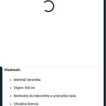
(3 KS)
Friday the 13th - hrnček
Jason
€9,19
−
+
Do košíka
Vlastnosti:
Materiál: keramika
Objem: 500 ml
Nevhodný do mikrovlnky a umývačky riadu
Oficiálna licencia