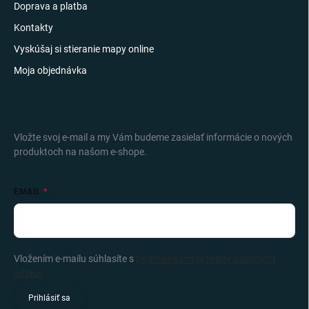
Doprava a platba
Kontakty
Vyskúšaj si stieranie mapy online
Moja objednávka
ODOBERAŤ NEWSLETTER
Vložte svoj e-mail a my Vám budeme zasielať informácie o nových
produktoch na našom e-shope.
EMAIL
Vložením e-mailu súhlasíte s
podmienkami ochrany osobných
údajov
Prihlásiť sa