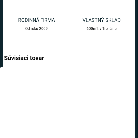
RODINNÁ FIRMA
VLASTNÝ SKLAD
Od roku 2009
600m2 v Trenčíne
Súvisiaci tovar
AKCIA
AKCIA
TIP
TIP
TOP CENA
TOP CENA
VIAC ZA MENEJ
VIAC ZA MENEJ
SKLADOM
SKLADOM