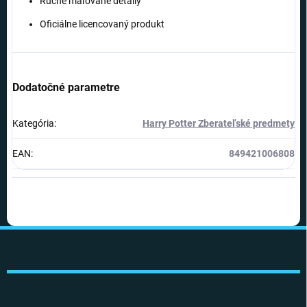
Ručne maľované detaily
Oficiálne licencovaný produkt
Dodatočné parametre
Kategória
:
Harry Potter Zberateľské predmety
EAN
:
849421006808
Z
á
p
ä
t