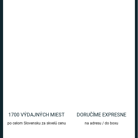
Ušetríte
€0
−
+
Pridať do košíka
Zberateľská figúrka s motívom Harryho poteší každého fanúšika
príbehov o mladom čarodejníkovi.
DETAILNÉ INFORMÁCIE
OPÝTAŤ SA
1700 VÝDAJNÝCH MIEST
DORUČÍME EXPRESNE
po celom Slovensku za skvelú cenu
na adresu / do boxu