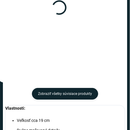
(10 KS)
(>10 KS)
Harry Potter - figúrka
Harry Potter - figúrka
Dumbledore
Hermiona
€19,99
€19,99
−
+
−
+
Do košíka
Do košíka
Zobraziť všetky súvisiace produkty
Vlastnosti:
Veľkosť cca 19 cm