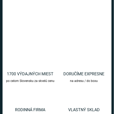
Exkluzívna sada čarodejníckeho prútika Luny Lovegoodovej, ktorý
môžete využiť ako pero so záložkou do knihy.
DETAILNÉ INFORMÁCIE
OPÝTAŤ SA
1700 VÝDAJNÝCH MIEST
DORUČÍME EXPRESNE
po celom Slovensku za skvelú cenu
na adresu / do boxu
RODINNÁ FIRMA
VLASTNÝ SKLAD