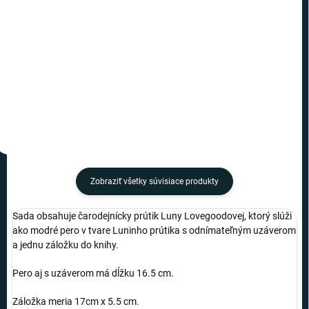
€10,19
€9,49
−
+
−
+
Do košíka
Do košíka
Zobraziť všetky súvisiace produkty
Sada obsahuje čarodejnícky prútik Luny Lovegoodovej, ktorý slúži
ako modré pero v tvare Luninho prútika s odnímateľným uzáverom
a jednu záložku do knihy.
Pero aj s uzáverom má dĺžku 16.5 cm.
Záložka meria 17cm x 5.5 cm.