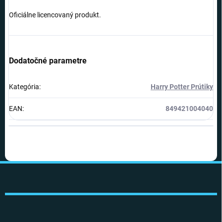
Oficiálne licencovaný produkt.
Dodatočné parametre
Kategória
:
Harry Potter Prútiky
EAN
:
849421004040
Z
á
p
ä
t