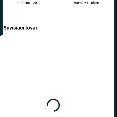
Od roku 2009
600m2 v Trenčíne
Súvisiaci tovar
AKCIA
AKCIA
TIP
TIP
TOP CENA
TOP CENA
VIAC ZA MENEJ
VIAC ZA MENEJ
SKLADOM
SKLADOM
(>10 KS)
(>10 KS)
Harry Potter - sada
Harry Potter - sada Harry
Dumbledore pero Deluxe
Potter pero Deluxe