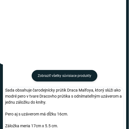
€10,19
€9,49
−
+
−
+
Do košíka
Do košíka
Zobraziť všetky súvisiace produkty
Sada obsahuje čarodejnícky prútik Draca Malfoya, ktorý slúži ako
modré pero v tvare Dracovho prútika s odnímateľným uzáverom a
jednu záložku do knihy.
Pero aj s uzáverom má dĺžku 16cm.
Záložka meria 17cm x 5.5 cm.