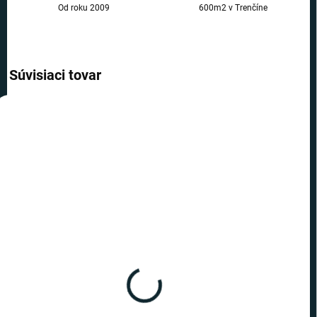
Od roku 2009
600m2 v Trenčíne
Súvisiaci tovar
AKCIA
AKCIA
TIP
TIP
TOP CENA
TOP CENA
VIAC ZA MENEJ
VIAC ZA MENEJ
SKLADOM
SKLADOM
(>10 KS)
(>10 KS)
Harry Potter - sada
Harry Potter - sada Harry
Dumbledore pero Deluxe
Potter pero Deluxe