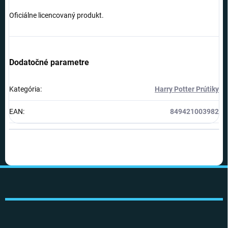
Oficiálne licencovaný produkt.
Dodatočné parametre
Kategória
:
Harry Potter Prútiky
EAN
:
849421003982
Z
á
p
ä
t