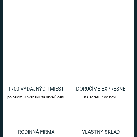
Exkluzívna sada čarodejníckeho prútika Draca Malfoya, ktorý
môžete využiť ako pero so záložkou do knihy
DETAILNÉ INFORMÁCIE
OPÝTAŤ SA
1700 VÝDAJNÝCH MIEST
DORUČÍME EXPRESNE
po celom Slovensku za skvelú cenu
na adresu / do boxu
RODINNÁ FIRMA
VLASTNÝ SKLAD