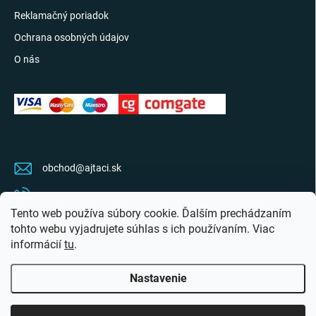
Reklamačný poriadok
Ochrana osobných údajov
O nás
KONTAKT
obchod
@
ajtaci.sk
0904 07 34 34
Tento web používa súbory cookie. Ďalším prechádzaním
Sledujte najnovšie info na FB
tohto webu vyjadrujete súhlas s ich používaním. Viac
informácií
tu
.
ajtaci.sk/
Nastavenie