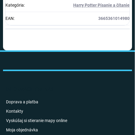
Kategória
:
Harry Potter Písanie a čítanie
EAN
:
3665361014980
Z
á
p
ä
t
i
INFORMÁCIE PRE VÁS
e
Doprava a platba
Kontakty
Vyskúšaj si stieranie mapy online
Moja objednávka