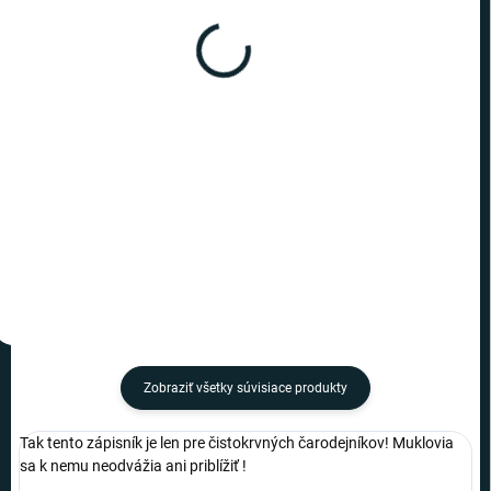
SKLADOM
SKLADOM
(6 KS)
(1 KS)
Harry Potter -
Harry Potter -
poznámkový blok
poznámkový blok
záškodnícka mapa
Záškodnícka mapa v2
€13,49
€8,19
−
+
−
+
Do košíka
Do košíka
Zobraziť všetky súvisiace produkty
Tak tento zápisník je len pre čistokrvných čarodejníkov! Muklovia
sa k nemu neodvážia ani priblížiť !