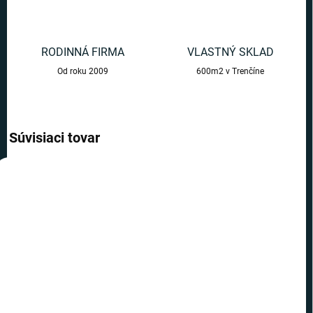
RODINNÁ FIRMA
VLASTNÝ SKLAD
Od roku 2009
600m2 v Trenčíne
Súvisiaci tovar
AKCIA
AKCIA
TOP CENA
TOP CENA
VIAC ZA MENEJ
VIAC ZA MENEJ