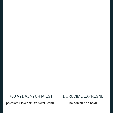
5 a viac ks = zľava 40 %
€5,09
/ ks
Ušetríte
€0
−
+
Pridať do košíka
Blok s dizajnom Metlobalu pre všetkých fanúšikov príbehov o
čarodejníkovi Harry Potter.
DETAILNÉ INFORMÁCIE
OPÝTAŤ SA
1700 VÝDAJNÝCH MIEST
DORUČÍME EXPRESNE
po celom Slovensku za skvelú cenu
na adresu / do boxu