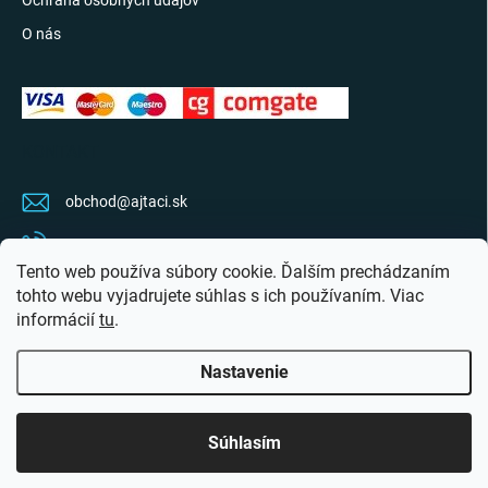
Ochrana osobných údajov
O nás
KONTAKT
obchod
@
ajtaci.sk
0904 07 34 34
Tento web používa súbory cookie. Ďalším prechádzaním
Sledujte najnovšie info na FB
tohto webu vyjadrujete súhlas s ich používaním. Viac
informácií
tu
.
ajtaci.sk/
Nastavenie
Copyright 2026
Ajťáci.sk
. Všetky práva vyhradené.
Upraviť nastavenie cookies
Súhlasím
Vytvoril Shoptet