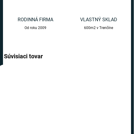
RODINNÁ FIRMA
VLASTNÝ SKLAD
Od roku 2009
600m2 v Trenčíne
Súvisiaci tovar
AKCIA
AKCIA
TOP CENA
TOP CENA
VIAC ZA MENEJ
VIAC ZA MENEJ
SKLADOM
SKLADOM