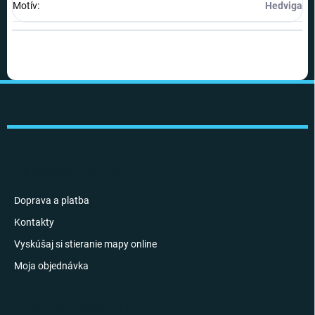
Motív
:
Hedviga
Z
á
p
ä
t
i
INFORMÁCIE PRE VÁS
e
Doprava a platba
Kontakty
Vyskúšaj si stieranie mapy online
Moja objednávka
ODOBERAŤ NEWSLETTER