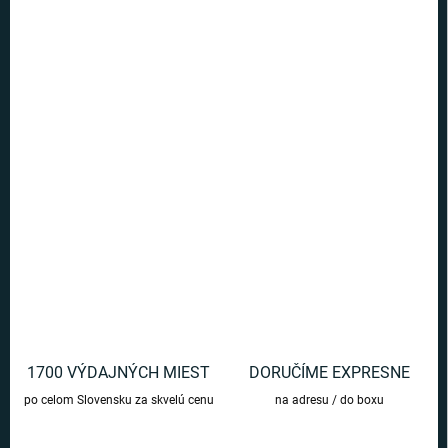
Ušetríte
€0
−
+
Pridať do košíka
Pre všetkých fanúšikov príbehov o čarodejníkovi Harry Potter, je tu
poznámkový blok s motívom sovy Hedvigy.
DETAILNÉ INFORMÁCIE
OPÝTAŤ SA
1700 VÝDAJNÝCH MIEST
DORUČÍME EXPRESNE
po celom Slovensku za skvelú cenu
na adresu / do boxu