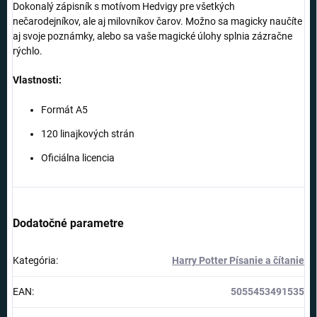
Dokonalý zápisník s motívom Hedvigy pre všetkých
nečarodejníkov, ale aj milovníkov čarov. Možno sa magicky naučíte
aj svoje poznámky, alebo sa vaše magické úlohy splnia zázračne
rýchlo.
Vlastnosti:
Formát A5
120 linajkových strán
Oficiálna licencia
Dodatočné parametre
Kategória
:
Harry Potter Písanie a čítanie
EAN
:
5055453491535