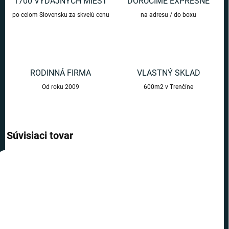
1700 VÝDAJNÝCH MIEST
DORUČÍME EXPRESNE
po celom Slovensku za skvelú cenu
na adresu / do boxu
RODINNÁ FIRMA
VLASTNÝ SKLAD
Od roku 2009
600m2 v Trenčíne
Súvisiaci tovar
AKCIA
AKCIA
TIP
TIP
VIAC ZA MENEJ
TOP CENA
VIAC ZA MENEJ