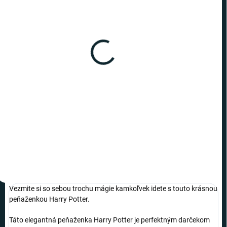
SKLADOM
SKLADOM
(>10 KS)
(4 KS)
Harry Potter - peňaženka
Harry Potter - peňaženka -
s erbom Chrabromilu
9 3/4 Deluxe
€20,19
€25,19
−
+
−
+
Do košíka
Do košíka
Vezmite si so sebou trochu mágie kamkoľvek idete s touto krásnou
peňaženkou Harry Potter.
Táto elegantná peňaženka Harry Potter je perfektným darčekom