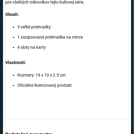
pre všetkých milovníkov tejto kultovej série.
Obsah:
3 veľké priehradky
1 zazipsovaná priehradka na mince
4 sloty na karty
Vlastnosti:
Rozmery: 19 x 10 x 2.5 cm
O
ficiálne licencovaný produkt