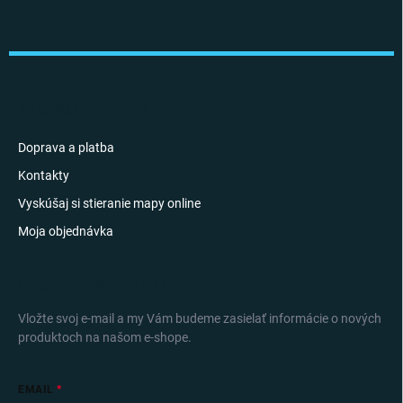
Z
á
p
ä
t
i
INFORMÁCIE PRE VÁS
e
Doprava a platba
Kontakty
Vyskúšaj si stieranie mapy online
Moja objednávka
ODOBERAŤ NEWSLETTER
Vložte svoj e-mail a my Vám budeme zasielať informácie o nových
produktoch na našom e-shope.
EMAIL