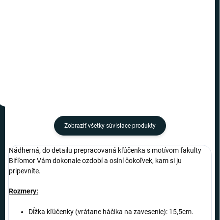
€7,49
€11
−
+
−
+
Do košíka
Do košíka
Zobraziť všetky súvisiace produkty
Nádherná, do detailu prepracovaná kľúčenka s motívom fakulty
Bifľomor Vám dokonale ozdobí a oslní čokoľvek, kam si ju
pripevníte.
Rozmery:
Dĺžka kľúčenky (vrátane háčika na zavesenie): 15,5cm.