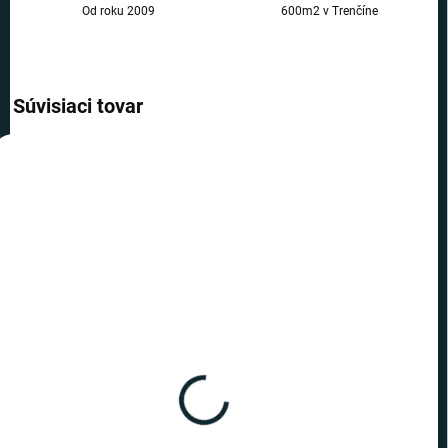
Od roku 2009
600m2 v Trenčíne
Súvisiaci tovar
AKCIA
TIP
TIP
VIAC ZA MENEJ
TOP CENA
VIAC ZA MENEJ
SKLADOM
SKLADOM
(4 KS)
(>10 KS)
Harry Potter - kľúčenka 9
Harry Potter - kľúčenka
a 3/4 Rokfortský Expres
Nástupište 9 a 3/4