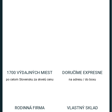
Jedinečná kľúčenka s replikou erbu fakulty Bifľomor pre všetkých
poctivých študentov a fanúšikov Harryho Pottera
DETAILNÉ INFORMÁCIE
OPÝTAŤ SA
1700 VÝDAJNÝCH MIEST
DORUČÍME EXPRESNE
po celom Slovensku za skvelú cenu
na adresu / do boxu
RODINNÁ FIRMA
VLASTNÝ SKLAD