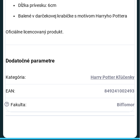
Dĺžka prívesku: 6cm
Balené v darčekovej krabičke s motívom Harryho Pottera
Oficiálne licencovaný produkt.
Dodatočné parametre
Kategória
:
Harry Potter Kľúčenky
EAN
:
849241002493
?
Fakulta
:
Bifľomor