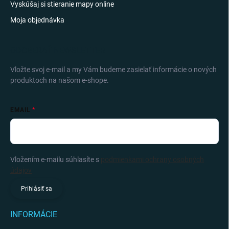
Vyskúšaj si stieranie mapy online
Moja objednávka
ODOBERAŤ NEWSLETTER
Vložte svoj e-mail a my Vám budeme zasielať informácie o nových
produktoch na našom e-shope.
EMAIL
Vložením e-mailu súhlasíte s
podmienkami ochrany osobných
údajov
Prihlásiť sa
INFORMÁCIE