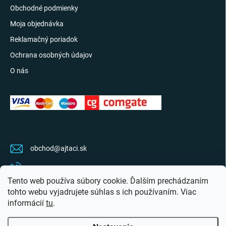
Obchodné podmienky
Moja objednávka
Reklamačný poriadok
Ochrana osobných údajov
O nás
KONTAKT
obchod
@
ajtaci.sk
0904 07 34 34
Tento web používa súbory cookie. Ďalším prechádzaním
Sledujte najnovšie info na FB
tohto webu vyjadrujete súhlas s ich používaním. Viac
informácií
tu
.
ajtaci.sk/