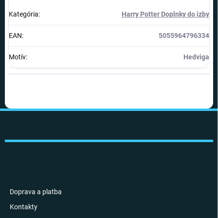
Kategória
:
Harry Potter Doplnky do izby
EAN
:
5055964796334
Motív
:
Hedviga
Z
á
p
ä
t
i
INFORMÁCIE PRE VÁS
e
Doprava a platba
Kontakty