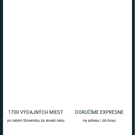
Ušetríte
€0
−
+
Pridať do košíka
Na školné do Rokfortu vám pomôže ušetriť táto pokladnička s
motívom Hedvigy. Je dobré vedieť na čo peniaze šetríme!
DETAILNÉ INFORMÁCIE
OPÝTAŤ SA
1700 VÝDAJNÝCH MIEST
DORUČÍME EXPRESNE
po celom Slovensku za skvelú cenu
na adresu / do boxu